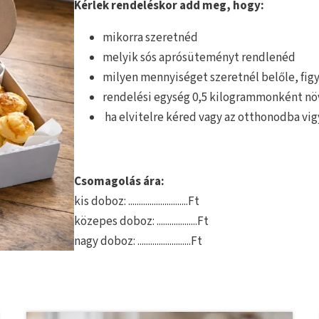
Kérlek rendeléskor add meg, hogy:
mikorra szeretnéd
melyik sós aprósüteményt rendlenéd
milyen mennyiséget szeretnél belőle, fig
rendelési egység 0,5 kilogrammonként nö
ha elvitelre kéred vagy az otthonodba v
Csomagolás ára:
kis doboz: ............................Ft
közepes doboz: ...................Ft
nagy doboz: .........................Ft