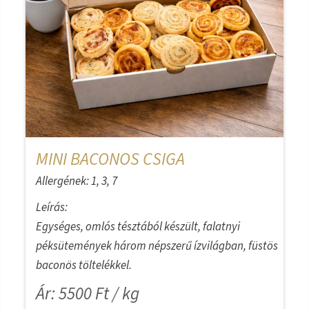
MINI BACONOS CSIGA
Allergének: 1, 3, 7
Leírás:
Egységes, omlós tésztából készült, falatnyi
péksütemények három népszerű ízvilágban, füstös
baconös töltelékkel.
Ár: 5500 Ft / kg