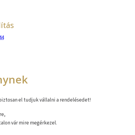
ítás
44
nynek
biztosan el tudjuk vállalni a rendelésedet!
re,
talon vár mire megérkezel.