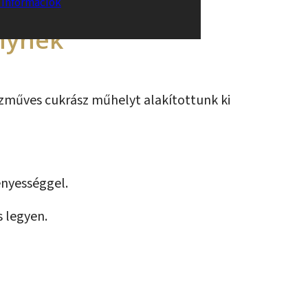
i információk
nynek
ézműves cukrász műhelyt alakítottunk ki
ényességgel.
s legyen.