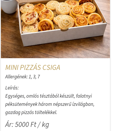
MINI PIZZÁS CSIGA
Allergének: 1, 3, 7
Leírás:
Egységes, omlós tésztából készült, falatnyi
péksütemények három népszerű ízvilágban,
gazdag pizzás töltelékkel.
Ár: 5000 Ft / kg