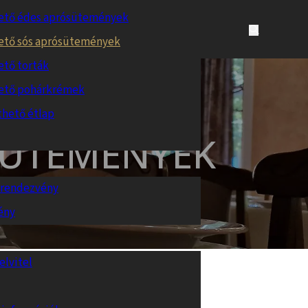
ető édes aprósütemények
ető sós aprósütemények
ető torták
ető pohárkrémek
thető étlap
SÜTEMÉNYEK
s rendezvény
ény
elvitel
ely