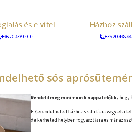
glalás és elvitel
Házhoz száll
+36 20 438 0010
+36 20 438 44
endelhető sós aprósütemé
Rendeld meg minimum 5 nappal előbb,
hogy 
Előerendelheted házhoz szállításra vagy elvitel
de kérheted helyben fogyasztásra és már az asz