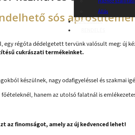
Házhoz szállítás
Állás
endelhető sós aprósütemé
KAPCSOLAT
RENDELÉS
l, egy régóta dédelgetett tervünk valósult meg:
új k
ítésű cukrászati termékeinket.
gokból készülnek, nagy odafigyeléssel és szakmai ig
a főételeknél, hanem az utolsó falatnál is emlékezete
azt az finomságot, amely az új kedvenced lehet!