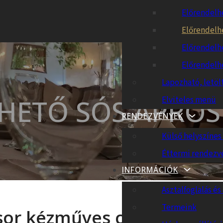
Előrendelh
Előrendelh
Előrendelh
Előrendelh
Lapozható, letöl
HETŐ SÓS APRÓ
Elviteles menü
RENDEZVÉNYEK
Külső helyszíne
Éttermi rendezv
INFORMÁCIÓK
Asztalfoglalás és 
Termeink
sor kézműves cukrász műh