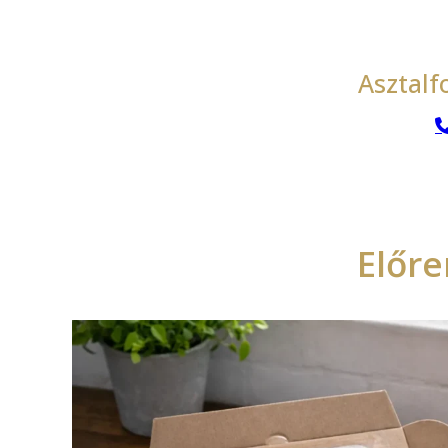
Asztalfo
Előr