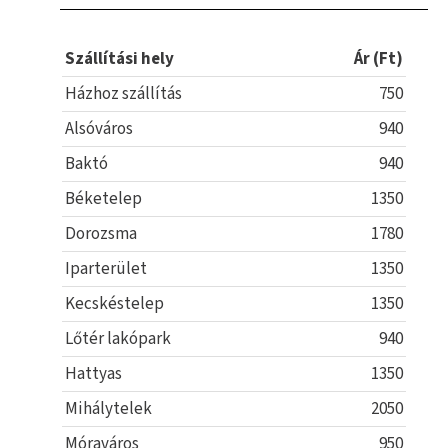
Szállítási hely
Ár (Ft)
Házhoz szállítás
750
Alsóváros
940
Baktó
940
Béketelep
1350
Dorozsma
1780
Iparterület
1350
Kecskéstelep
1350
Lőtér lakópark
940
Hattyas
1350
Mihálytelek
2050
Móraváros
950