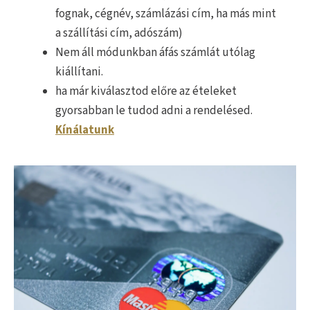
fognak, cégnév, számlázási cím, ha más mint
a szállítási cím, adószám)
Nem áll módunkban áfás számlát utólag
kiállítani.
ha már kiválasztod előre az ételeket
gyorsabban le tudod adni a rendelésed.
Kínálatunk