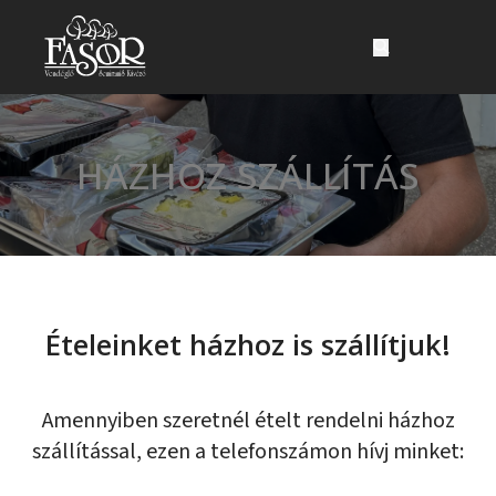
Ugrás a fő tartalomhoz
Ugrás a lábléchez
HÁZHOZ SZÁLLÍTÁS
Ételeinket házhoz is szállítjuk!
Amennyiben szeretnél ételt rendelni házhoz
szállítással, ezen a telefonszámon hívj minket: