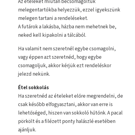
Az ételeket miután becsomagoltuk
melegentartókba helyezzük, ezzel igyekszünk
melegen tartani a rendeléseket.
A futárok a lakásba, házba nem mehetnek be,
neked kell kipakolni a tálcából.
Ha valamit nem szeretnél egybe csomagolni,
vagy éppen azt szeretnéd, hogy egybe
csomagoljuk, akkor kérjük ezt rendeléskor
jelezd nekünk.
Étel sokkolás
Ha szeretnéd az ételeket előre megrendelni, de
csak később elfogyasztani, akkor van erre is
lehetőséged, hiszen van sokkoló hűtőnk. A pacal
pörkölt és a filézett ponty halászlé esetében
ajánljuk.