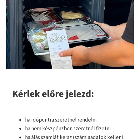
Kérlek előre jelezd:
ha időpontra szeretnél rendelni
ha nem készpénzben szeretnél fizetni
ha áfás számlát kérsz (számlaadatok kelleni