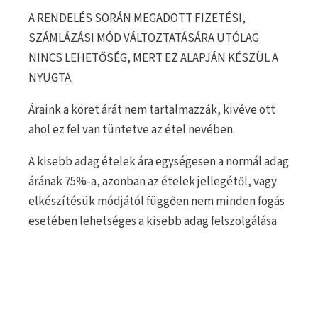
A RENDELÉS SORÁN MEGADOTT FIZETÉSI,
SZÁMLÁZÁSI MÓD VÁLTOZTATÁSÁRA UTÓLAG
NINCS LEHETŐSÉG, MERT EZ ALAPJÁN KÉSZÜL A
NYUGTA.
Áraink a köret árát nem tartalmazzák, kivéve ott
ahol ez fel van tüntetve az étel nevében.
A kisebb adag ételek ára egységesen a normál adag
árának 75%-a, azonban az ételek jellegétől, vagy
elkészítésük módjától függően nem minden fogás
esetében lehetséges a kisebb adag felszolgálása.