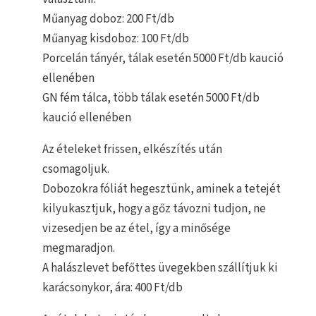
Műanyag doboz: 200 Ft/db
Műanyag kisdoboz: 100 Ft/db
Porcelán tányér, tálak esetén 5000 Ft/db kaució
ellenében
GN fém tálca, több tálak esetén 5000 Ft/db
kaució ellenében
Az ételeket frissen, elkészítés után
csomagoljuk.
Dobozokra fóliát hegesztünk, aminek a tetejét
kilyukasztjuk, hogy a gőz távozni tudjon, ne
vizesedjen be az étel, így a minősége
megmaradjon.
A halászlevet befőttes üvegekben szállítjuk ki
karácsonykor, ára: 400 Ft/db