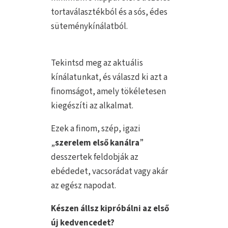
tortaválasztékból és a sós, édes
süteménykínálatból.
Tekintsd meg az aktuális
kínálatunkat, és válaszd ki azt a
finomságot, amely tökéletesen
kiegészíti az alkalmat.
Ezek a finom, szép, igazi
„
s
zerelem első kanálra
”
desszertek feldobják az
ebédedet, vacsorádat vagy akár
az egész napodat.
Készen állsz kipróbálni az első
új kedvencedet?