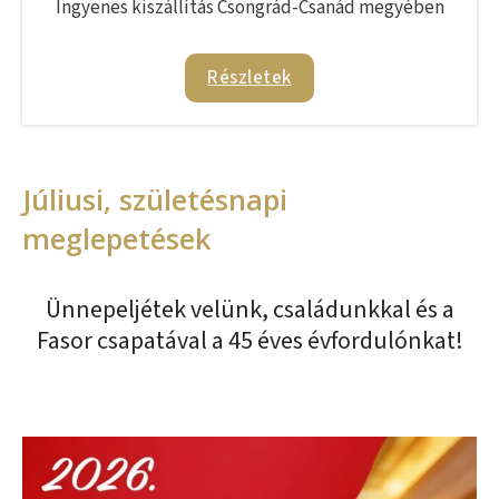
Ingyenes kiszállítás Csongrád-Csanád megyében
Részletek
Júliusi, születésnapi
meglepetések
Ünnepeljétek velünk, családunkkal és a
Fasor csapatával a 45 éves évfordulónkat!