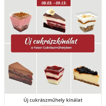
Új cukrászműhely kínálat