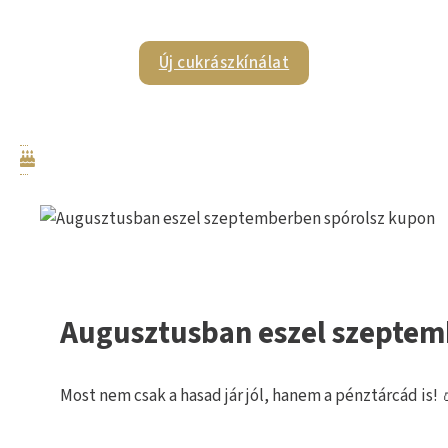
Új cukrászkínálat
Augusztusban eszel szeptem
Most nem csak a hasad jár jól, hanem a pénztárcád is! 