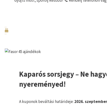
Gyűjts most, spórolj később! 📞 Rendelj telefonon vag
Kaparós sorsjegy – Ne hagy
nyereményed!
A kuponok beváltási határideje:
2026. szeptember 