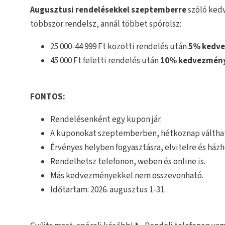
Augusztusi rendelésekkel szeptemberre
szóló ked
többször rendelsz, annál többet spórolsz:
25 000-44 999 Ft közötti rendelés után
5% kedv
45 000 Ft feletti rendelés után
10% kedvezmén
FONTOS:
Rendelésenként egy kupon jár.
A kuponokat szeptemberben, hétköznap váltha
Érvényes helyben fogyasztásra, elvitelre és házho
Rendelhetsz telefonon, weben és online is.
Más kedvezményekkel nem összevonható.
Időtartam: 2026. augusztus 1-31.