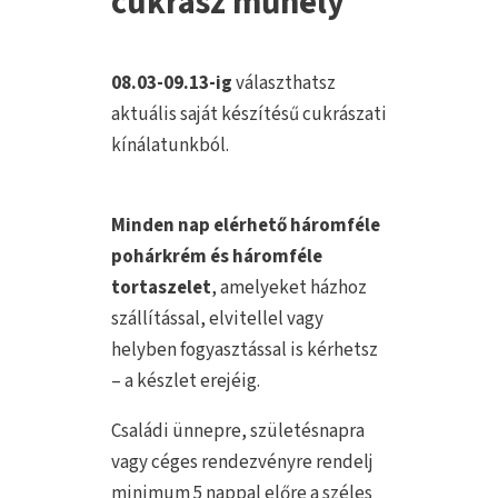
cukrász műhely
08.03-09.13-ig
választhatsz
aktuális saját készítésű cukrászati
kínálatunkból.
Minden nap elérhető háromféle
pohárkrém és háromféle
tortaszelet
, amelyeket házhoz
szállítással, elvitellel vagy
helyben fogyasztással is kérhetsz
– a készlet erejéig.
Családi ünnepre, születésnapra
vagy céges rendezvényre rendelj
minimum 5 nappal előre a széles