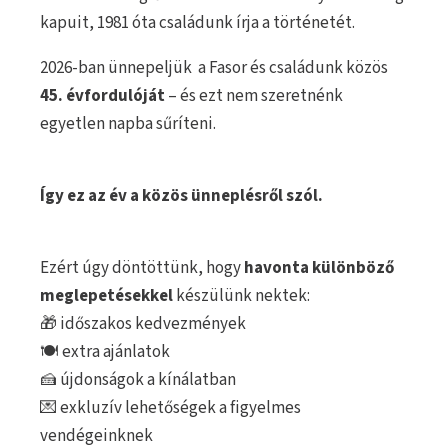
kapuit, 1981 óta családunk írja a történetét.
2026-ban ünnepeljük a Fasor és családunk közös
45. évforduló
ját
– és ezt nem szeretnénk
egyetlen napba sűríteni.
Így ez az év a közös ünneplésről szól.
Ezért úgy döntöttünk, hogy
havonta különböző
meglepetések
kel
készülünk nektek:
🎁 időszakos kedvezmények
🍽️ extra ajánlatok
🍰 újdonságok a kínálatban
💌 exkluzív lehetőségek a figyelmes
vendégeinknek