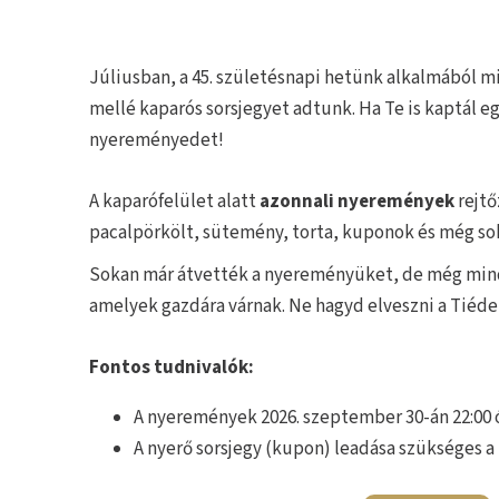
Júliusban, a 45. születésnapi hetünk alkalmából mi
mellé kaparós sorsjegyet adtunk. Ha Te is kaptál egy
nyereményedet!
A kaparófelület alatt
azonnali nyeremények
rejtő
pacalpörkölt, sütemény, torta, kuponok és még so
Sokan már átvették a nyereményüket, de még mind
amelyek gazdára várnak. Ne hagyd elveszni a Tiéde
Fontos tudnivalók:
A nyeremények 2026. szeptember 30-án 22:00 ó
A nyerő sorsjegy (kupon) leadása szükséges 