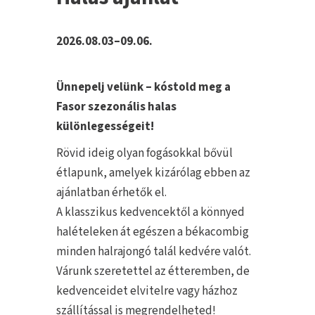
2026.08.03–09.06.
Ünnepelj velünk – kóstold meg a
Fasor szezonális halas
különlegességeit!
Rövid ideig olyan fogásokkal bővül
étlapunk, amelyek kizárólag ebben az
ajánlatban érhetők el.
A klasszikus kedvencektől a könnyed
halételeken át egészen a békacombig
minden halrajongó talál kedvére valót.
Várunk szeretettel az étteremben, de
kedvenceidet elvitelre vagy házhoz
szállítással is megrendelheted!