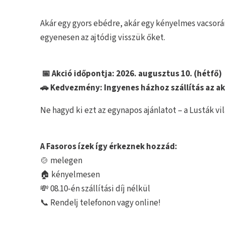
Akár egy gyors ebédre, akár egy kényelmes vacsorár
egyenesen az ajtódig visszük őket.
📅 Akció időpontja: 2026. augusztus 10. (hétfő)
🚗 Kedvezmény: Ingyenes házhoz szállítás az ak
Ne hagyd ki ezt az egynapos ajánlatot – a Lusták vil
A Fasoros ízek így érkeznek hozzád:
🍲 melegen
🏠 kényelmesen
💸 08.10-én szállítási díj nélkül
📞 Rendelj telefonon vagy online!