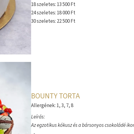
18 szeletes: 13 500 Ft
24 szeletes: 18 000 Ft
30 szeletes: 22 500 Ft
BOUNTY TORTA
Allergének: 1, 3, 7, 8
Leírás:
Az egzotikus kókusz és a bársonyos csokoládé ik