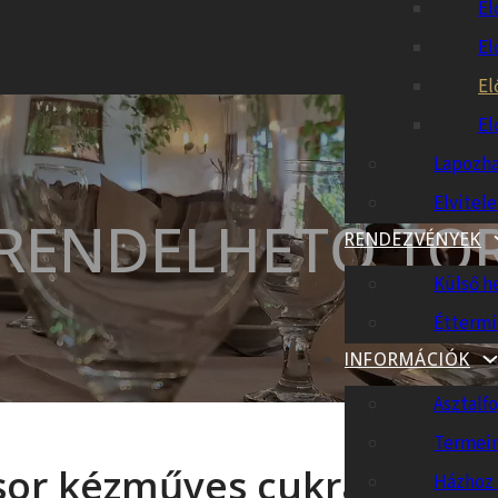
El
El
El
El
Lapozha
Elvitel
RENDELHETŐ TO
RENDEZVÉNYEK
Külső h
Éttermi
INFORMÁCIÓK
Asztalfo
Termei
sor kézműves cukrász műh
Házhoz 