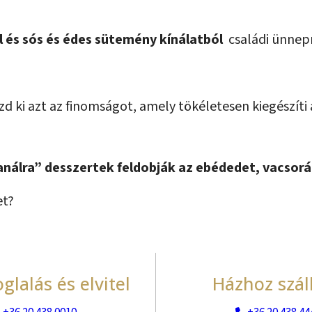
l és sós és édes sütemény kínálatból
családi ünnepr
zd ki azt az finomságot, amely tökéletesen kiegészíti
kanálra” desszertek feldobják az ebédedet, vacsor
et?
glalás és elvitel
Házhoz száll