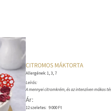
CITROMOS MÁKTORTA
Allergének: 1, 3, 7
Leírás:
A mennyei citromkrém, és az intenzíven mákos té
Ár:
12 szeletes: 9 000 Ft