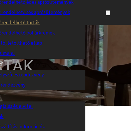
őrendelhető édes aprósütemények
őrendelhető sós aprósütemények
őrendelhető torták
őrendelhető pohárkrémek
tó, letölthető étlap
es menü
RTÁK
elyszínes rendezvény
 rendezvény
glalás és elvitel
nk
ely
szállítási információk