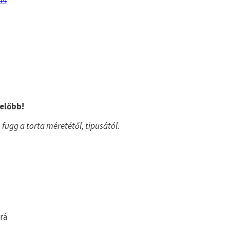
44
 előbb!
, függ a torta méretétől, tipusától.
rá