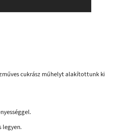
ézműves cukrász műhelyt alakítottunk ki
ényességgel.
s legyen.