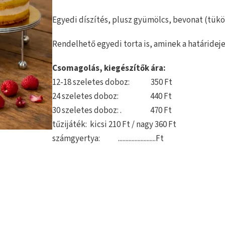
Egyedi díszítés, plusz gyümölcs, bevonat (tükö
Rendelhető egyedi torta is, aminek a határidej
Csomagolás, kiegészítők ára:
12-18 szeletes doboz: 350 Ft
24 szeletes doboz: 440 Ft
30 szeletes doboz: . 470 Ft
tűzijáték: kicsi 210 Ft / nagy 360 Ft
számgyertya: .........................Ft