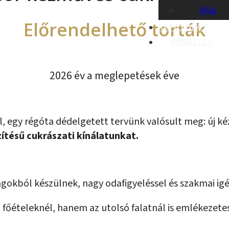
Állás
Előrendelhető torták
KAPCSOLAT
RENDELÉS
2026 év a meglepetések éve
l, egy régóta dédelgetett tervünk valósult meg:
új k
ítésű cukrászati kínálatunkat.
gokból készülnek, nagy odafigyeléssel és szakmai ig
a főételeknél, hanem az utolsó falatnál is emlékezete