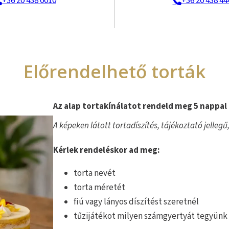
+36 20 438 0010
+36 20 438 44
Előrendelhető torták
Az alap tortakínálatot rendeld meg 5 nappal
A képeken látott tortadíszítés, tájékoztató jellegű
Kérlek rendeléskor ad meg:
torta nevét
torta méretét
fiú vagy lányos díszítést szeretnél
tűzijátékot milyen számgyertyát tegyünk 