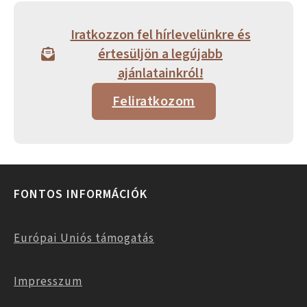
Iratkozzon fel hírlevelünkre és
értesüljön a legújabb
ajánlatainkról!
Feliratkozom
FONTOS INFORMÁCIÓK
Európai Uniós támogatás
Impresszum