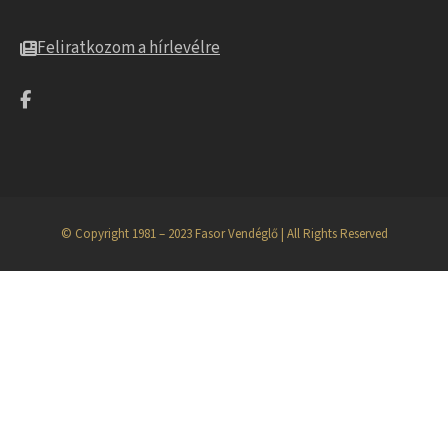
Feliratkozom a hírlevélre
© Copyright 1981 – 2023 Fasor Vendéglő | All Rights Reserved