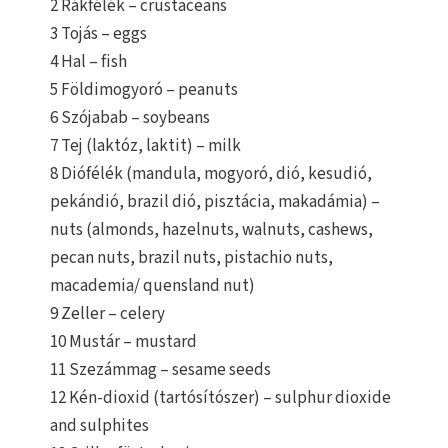
2 Rákfélék – crustaceans
3 Tojás – eggs
4 Hal – fish
5 Földimogyoró – peanuts
6 Szójabab – soybeans
7 Tej (laktóz, laktit) – milk
8 Diófélék (mandula, mogyoró, dió, kesudió,
pekándió, brazil dió, pisztácia, makadámia) –
nuts (almonds, hazelnuts, walnuts, cashews,
pecan nuts, brazil nuts, pistachio nuts,
macademia/ quensland nut)
9 Zeller – celery
10 Mustár – mustard
11 Szezámmag – sesame seeds
12 Kén-dioxid (tartósítószer) – sulphur dioxide
and sulphites