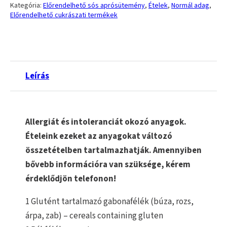
Kategória:
Előrendelhető sós aprósütemény
,
Ételek
,
Normál adag
,
Előrendelhető cukrászati termékek
Leírás
Allergiát és intoleranciát okozó anyagok.
Ételeink ezeket az anyagokat változó
összetételben tartalmazhatják. Amennyiben
bővebb információra van szüksége, kérem
érdeklődjön telefonon!
1 Glutént tartalmazó gabonafélék (búza, rozs,
árpa, zab) – cereals containing gluten