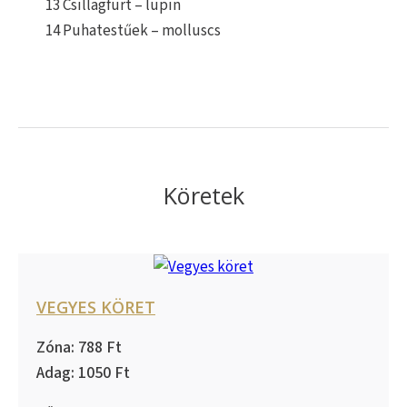
13 Csillagfürt – lupin
14 Puhatestűek – molluscs
Köretek
VEGYES KÖRET
788
1050