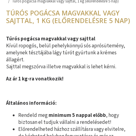
/
Túrós pogácsa magvakkal vagy sajttal, 1 kg (előrendelésre 5 nap)
TÚRÓS POGÁCSA MAGVAKKAL VAGY
SAJTTAL, 1 KG (ELŐRENDELÉSRE 5 NAP)
Túrós pogácsa magvakkal vagy sajttal
Kívül ropogós, belül pehelykönnyű sós aprósütemény,
amelynek tésztájába lágy túrót gyúrtunk a krémes
állagért.
Sajttal megszórva illetve magvakkal is lehet kérni.
Az ár 1 kg-ra vonatkozik!
Általános információ:
Rendeld meg
minimum 5 nappal előbb
, hogy
biztosan el tudjuk vállalni a rendelésedet!
Előrendelheted házhoz szállításra vagy elvitelre,