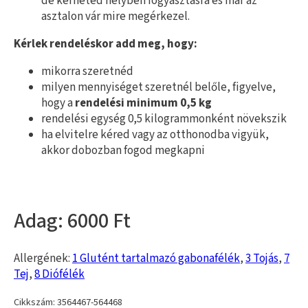
de kérheted helyben fogyasztásra és már az
asztalon vár mire megérkezel.
Kérlek rendeléskor add meg, hogy:
mikorra szeretnéd
milyen mennyiséget szeretnél belőle, figyelve,
hogy a
rendelési minimum 0,5 kg
rendelési egység 0,5 kilogrammonként növekszik
ha elvitelre kéred vagy az otthonodba vigyük,
akkor dobozban fogod megkapni
6000
Allergének:
1 Glutént tartalmazó gabonafélék
,
3 Tojás
,
7
Tej
,
8 Diófélék
Cikkszám:
3564467-564468