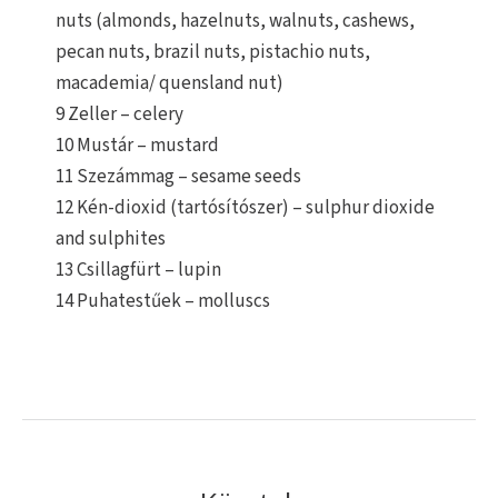
nuts (almonds, hazelnuts, walnuts, cashews,
pecan nuts, brazil nuts, pistachio nuts,
macademia/ quensland nut)
9 Zeller – celery
10 Mustár – mustard
11 Szezámmag – sesame seeds
12 Kén-dioxid (tartósítószer) – sulphur dioxide
and sulphites
13 Csillagfürt – lupin
14 Puhatestűek – molluscs