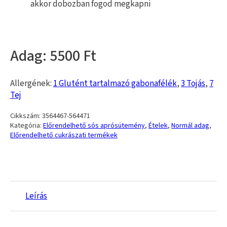
akkor dobozban fogod megkapni
5500
Allergének:
1 Glutént tartalmazó gabonafélék
,
3 Tojás
,
7
Tej
Cikkszám:
3564467-564471
Kategória:
Előrendelhető sós aprósütemény
,
Ételek
,
Normál adag
,
Előrendelhető cukrászati termékek
Leírás