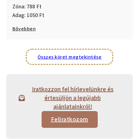
788
1050
Bővebben
Összes köret megtekintése
Iratkozzon fel hírlevelünkre és
értesüljön a legújabb
ajánlatainkról!
Feliratkozom