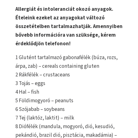
Allergiát és intoleranciát okozó anyagok.
Ételeink ezeket az anyagokat változó
összetételben tartalmazhatják. Amennyiben
bővebb információra van szüksége, kérem
érdeklődjön telefonon!
1 Glutént tartalmazó gabonafélék (búza, rozs,
árpa, zab) – cereals containing gluten
2 Rákfélék – crustaceans
3 Tojás – eggs
4 Hal – fish
5 Földimogyoró – peanuts
6 Szójabab – soybeans
7 Tej (laktóz, laktit) – milk
8 Diófélék (mandula, mogyoró, dió, kesudió,
pekándió, brazil dió, pisztácia, makadámia) –