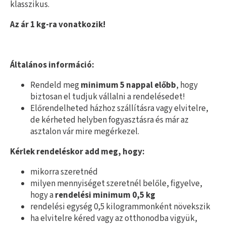
klasszikus.
Az ár 1 kg-ra vonatkozik!
Általános információ:
Rendeld meg
minimum 5 nappal előbb
, hogy
biztosan el tudjuk vállalni a rendelésedet!
Előrendelheted házhoz szállításra vagy elvitelre,
de kérheted helyben fogyasztásra és már az
asztalon vár mire megérkezel.
Kérlek rendeléskor add meg, hogy:
mikorra szeretnéd
milyen mennyiséget szeretnél belőle, figyelve,
hogy a
rendelési minimum 0,5 kg
rendelési egység 0,5 kilogrammonként növekszik
ha elvitelre kéred vagy az otthonodba vigyük,