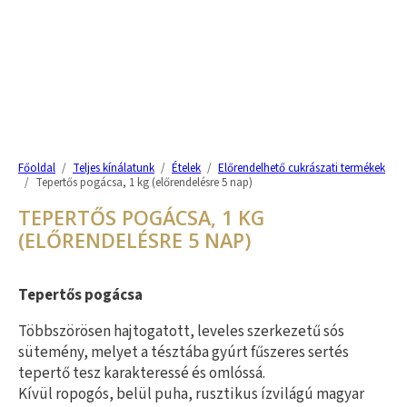
Főoldal
/
Teljes kínálatunk
/
Ételek
/
Előrendelhető cukrászati termékek
/
Tepertős pogácsa, 1 kg (előrendelésre 5 nap)
TEPERTŐS POGÁCSA, 1 KG
(ELŐRENDELÉSRE 5 NAP)
Tepertős pogácsa
Többszörösen hajtogatott, leveles szerkezetű sós
sütemény, melyet a tésztába gyúrt fűszeres sertés
tepertő tesz karakteressé és omlóssá.
Kívül ropogós, belül puha, rusztikus ízvilágú magyar