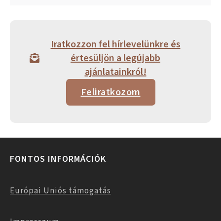
Iratkozzon fel hírlevelünkre és
értesüljön a legújabb
ajánlatainkról!
Feliratkozom
FONTOS INFORMÁCIÓK
Európai Uniós támogatás