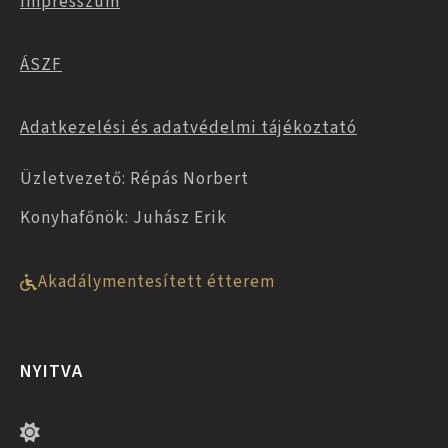
Impresszum
ÁSZF
Adatkezelési és adatvédelmi tájékoztató
Üzletvezető: Répás Norbert
Konyhafőnök: Juhász Erik
Akadálymentesített étterem
NYITVA