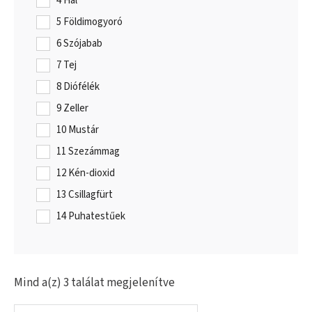
4 Hal
5 Földimogyoró
6 Szójabab
7 Tej
8 Diófélék
9 Zeller
10 Mustár
11 Szezámmag
12 Kén-dioxid
13 Csillagfürt
14 Puhatestűek
Mind a(z) 3 találat megjelenítve