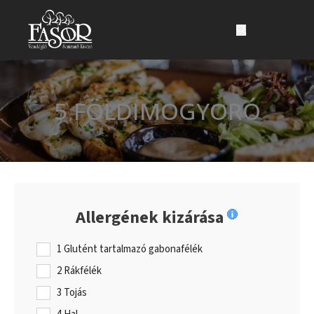
Ugrás a fő tartalomhoz
Ugrás a lábléchez
5 FÖLDIMOGYORÓ
Allergének kizárása
1 Glutént tartalmazó gabonafélék
2 Rákfélék
3 Tojás