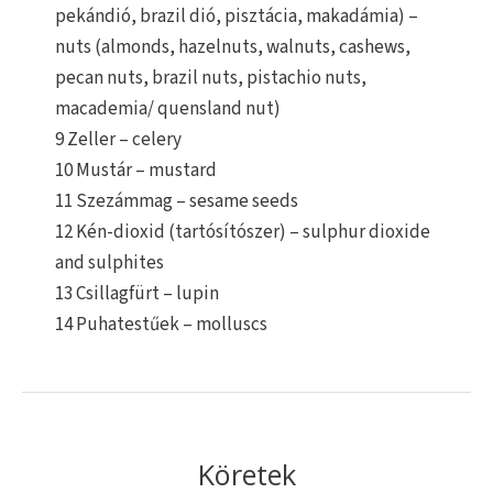
pekándió, brazil dió, pisztácia, makadámia) –
nuts (almonds, hazelnuts, walnuts, cashews,
pecan nuts, brazil nuts, pistachio nuts,
macademia/ quensland nut)
9 Zeller – celery
10 Mustár – mustard
11 Szezámmag – sesame seeds
12 Kén-dioxid (tartósítószer) – sulphur dioxide
and sulphites
13 Csillagfürt – lupin
14 Puhatestűek – molluscs
Köretek