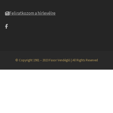
Feliratkozom a hírlevélre
© Copyright 1981 – 2023 Fasor Vendéglő | All Rights Reserved