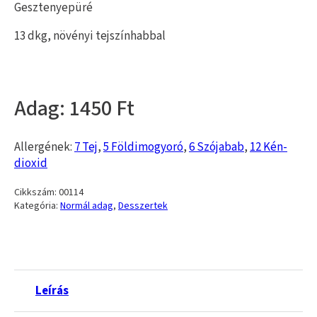
Gesztenyepüré
13 dkg, növényi tejszínhabbal
1450
Allergének:
7 Tej
,
5 Földimogyoró
,
6 Szójabab
,
12 Kén-
dioxid
Cikkszám:
00114
Kategória:
Normál adag
,
Desszertek
Leírás