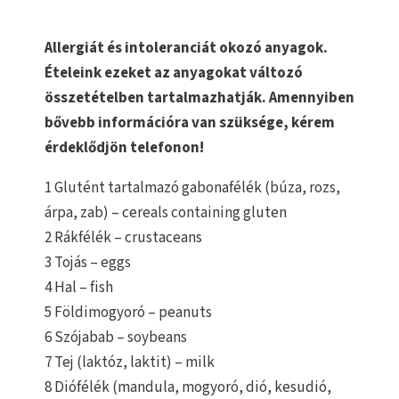
Allergiát és intoleranciát okozó anyagok.
Ételeink ezeket az anyagokat változó
összetételben tartalmazhatják. Amennyiben
bővebb információra van szüksége, kérem
érdeklődjön telefonon!
1 Glutént tartalmazó gabonafélék (búza, rozs,
árpa, zab) – cereals containing gluten
2 Rákfélék – crustaceans
3 Tojás – eggs
4 Hal – fish
5 Földimogyoró – peanuts
6 Szójabab – soybeans
7 Tej (laktóz, laktit) – milk
8 Diófélék (mandula, mogyoró, dió, kesudió,