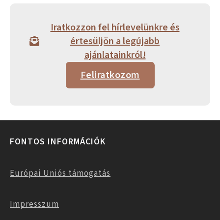
Iratkozzon fel hírlevelünkre és
értesüljön a legújabb
ajánlatainkról!
Feliratkozom
FONTOS INFORMÁCIÓK
Európai Uniós támogatás
Impresszum