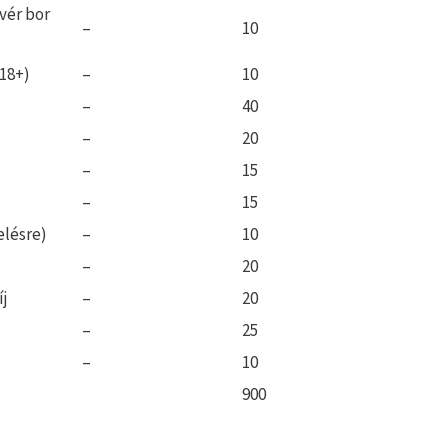
ivér bor
–
10
(18+)
–
10
–
40
–
20
–
15
–
15
elésre)
–
10
–
20
íj
–
20
–
25
–
10
900