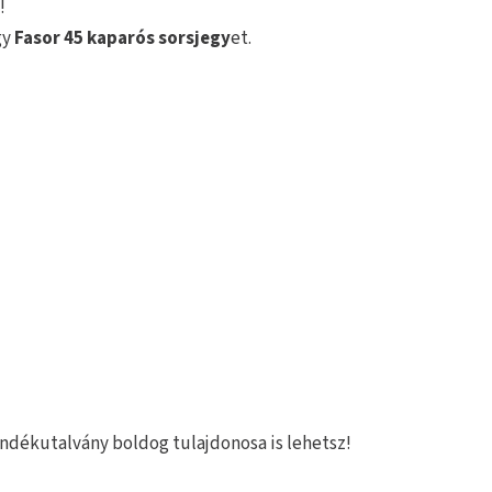
!
gy
Fasor 45 kaparós sorsjegy
et.
ajándékutalvány boldog tulajdonosa is lehetsz!