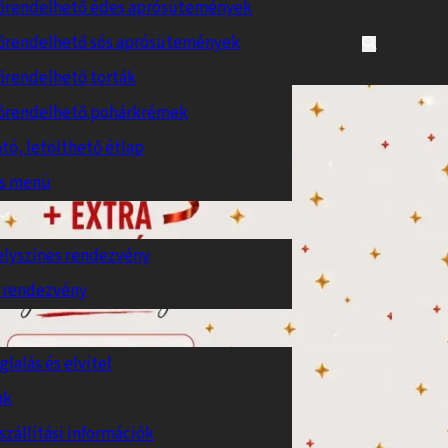
őrendelhető édes aprósütemények
őrendelhető sós aprósütemények
őrendelhető torták
őrendelhető pohárkrémek
tó, letölthető étlap
es menü
elyszínes rendezvény
 rendezvény
glalás és elvitel
nk
szállítási információk