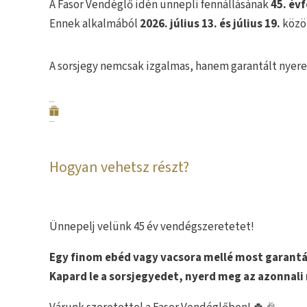
A Fasor Vendéglő idén ünnepli fennállásának
45. év
Ennek alkalmából
2026. július 13. és július 19.
közö
A sorsjegy nemcsak izgalmas, hanem garantált nyerem
Hogyan vehetsz részt?
Ünnepelj velünk 45 év vendégszeretetet!
Egy finom ebéd vagy vacsora mellé most garantált
Kapard le a sorsjegyedet, nyerd meg az azonnal