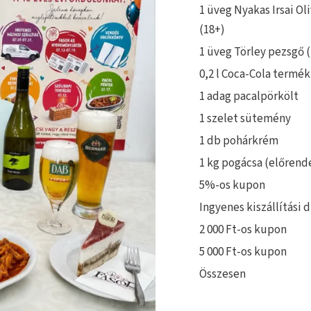
1 üveg Nyakas Irsai Ol
(18+)
1 üveg Törley pezsgő 
0,2 l Coca-Cola termék
1 adag pacalpörkölt
1 szelet sütemény
1 db pohárkrém
1 kg pogácsa (előrend
5%-os kupon
Ingyenes kiszállítási d
2 000 Ft-os kupon
5 000 Ft-os kupon
Összesen