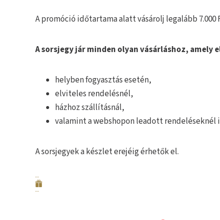
A promóció időtartama alatt vásárolj legalább 7.000
A sorsjegy jár minden olyan vásárláshoz, amely el
helyben fogyasztás esetén,
elviteles rendelésnél,
házhoz szállításnál,
valamint a webshopon leadott rendeléseknél i
A sorsjegyek a készlet erejéig érhetők el.