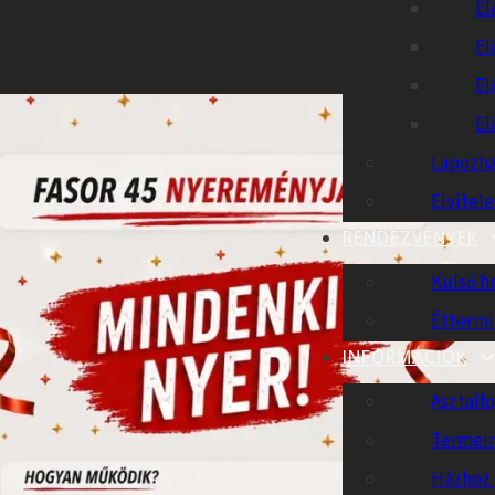
El
El
El
El
Lapozha
Elvitel
RENDEZVÉNYEK
Külső h
Éttermi
INFORMÁCIÓK
Asztalfo
Termei
Házhoz 