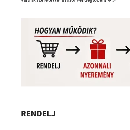
Várunk szeretettel a Fasor Vendéglőben! 🍀🎉
RENDELJ