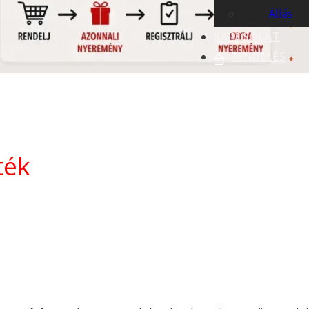
Állás
KAPCSOLAT
RENDELÉS
ték