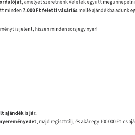
fordulóját
, amelyet szeretnénk Veletek együtt megünnepelni
tt minden
7.000 Ft feletti vásárlás
mellé ajándékba adunk e
ényt is jelent, hiszen minden sorsjegy nyer!
 ajándék is jár.
i nyereményedet
, majd regisztrálj, és akár egy 100.000 Ft-os 