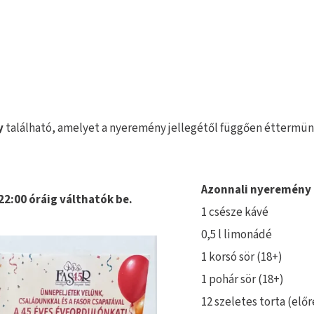
y
található, amelyet a nyeremény jellegétől függően éttermün
Azonnali nyeremény 
2:00 óráig válthatók be.
1 csésze kávé
0,5 l limonádé
1 korsó sör (18+)
1 pohár sör (18+)
12 szeletes torta (elő