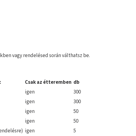
kben vagy rendelésed során válthatsz be.
:
Csak az étteremben
db
igen
300
igen
300
igen
50
igen
50
rendelésre)
igen
5