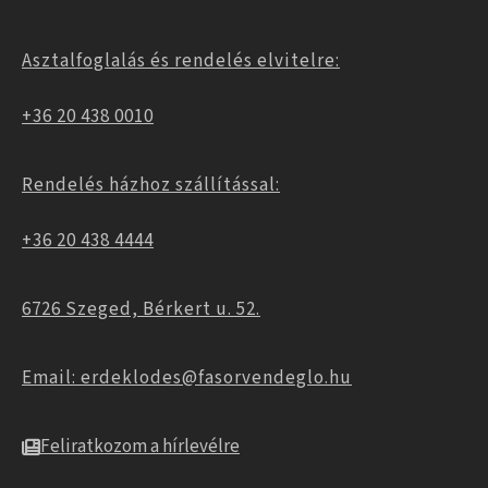
Asztalfoglalás és rendelés elvitelre:
+36 20 438 0010
Rendelés házhoz szállítással:
+36 20 438 4444
6726 Szeged, Bérkert u. 52.
Email: erdeklodes@fasorvendeglo.hu
Feliratkozom a hírlevélre