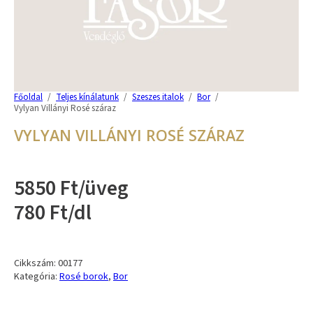
Főoldal
/
Teljes kínálatunk
/
Szeszes italok
/
Bor
/
Vylyan Villányi Rosé száraz
VYLYAN VILLÁNYI ROSÉ SZÁRAZ
5850 Ft/üveg
780 Ft/dl
Cikkszám:
00177
Kategória:
Rosé borok
,
Bor