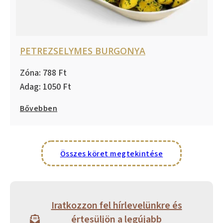
PETREZSELYMES BURGONYA
788
1050
Bővebben
Összes köret megtekintése
Iratkozzon fel hírlevelünkre és
értesüljön a legújabb