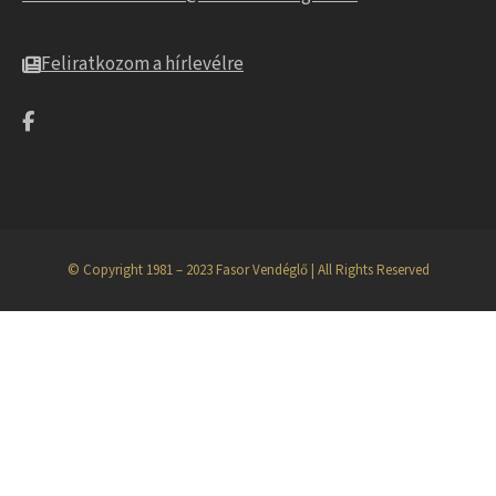
Feliratkozom a hírlevélre
© Copyright 1981 – 2023 Fasor Vendéglő | All Rights Reserved