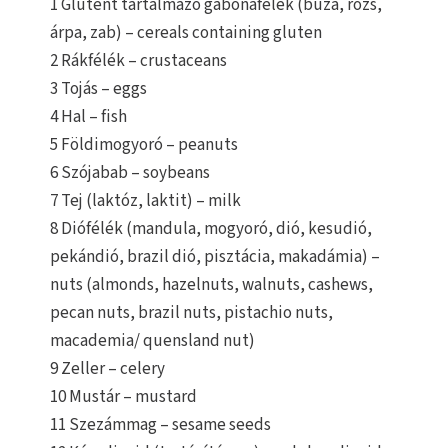
1 Glutént tartalmazó gabonafélék (búza, rozs,
árpa, zab) – cereals containing gluten
2 Rákfélék – crustaceans
3 Tojás – eggs
4 Hal – fish
5 Földimogyoró – peanuts
6 Szójabab – soybeans
7 Tej (laktóz, laktit) – milk
8 Diófélék (mandula, mogyoró, dió, kesudió,
pekándió, brazil dió, pisztácia, makadámia) –
nuts (almonds, hazelnuts, walnuts, cashews,
pecan nuts, brazil nuts, pistachio nuts,
macademia/ quensland nut)
9 Zeller – celery
10 Mustár – mustard
11 Szezámmag – sesame seeds