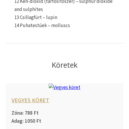
12 Kén-dioxid (tartósítószer) – sulphur dioxide
and sulphites
13 Csillagfürt – lupin
14 Puhatestűek – molluscs
Köretek
VEGYES KÖRET
788
1050