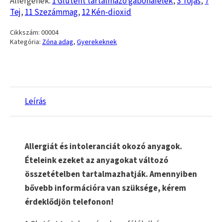
Allergének:
1 Glutént tartalmazó gabonafélék
,
3 Tojás
,
7
Tej
,
11 Szezámmag
,
12 Kén-dioxid
Cikkszám:
00004
Kategória:
Zóna adag
,
Gyerekeknek
Leírás
Allergiát és intoleranciát okozó anyagok.
Ételeink ezeket az anyagokat változó
összetételben tartalmazhatják. Amennyiben
bővebb információra van szüksége, kérem
érdeklődjön telefonon!