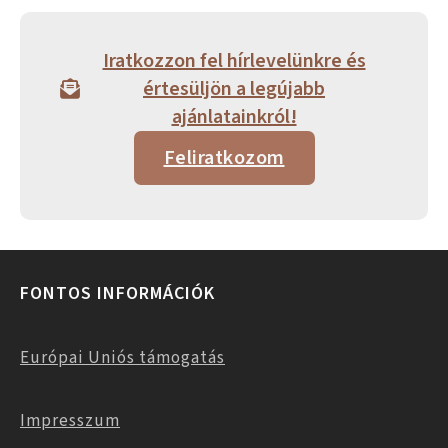
Iratkozzon fel hírlevelünkre és
értesüljön a legújabb
ajánlatainkról!
Feliratkozom
FONTOS INFORMÁCIÓK
Európai Uniós támogatás
Impresszum