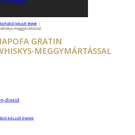
i információk
Marhából készült ételek
/
l whiskys-meggymártással
HAPOFA GRATIN
WHISKYS-MEGGYMÁRTÁSSAL
én-dioxid
ból készült ételek