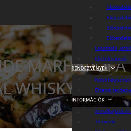
Előrendelh
Előrendelh
Előrendelh
Előrendelh
Lapozható, letöl
IDE MARHAPOFA
Elviteles menü
RENDEZVÉNYEK
Külső helyszíne
L WHISKYS-MEG
Éttermi rendezv
INFORMÁCIÓK
Asztalfoglalás és 
Termeink