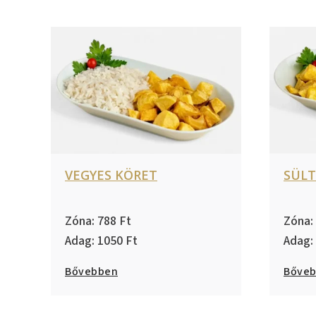
VEGYES KÖRET
SÜL
788
1050
Bővebben
Bőve