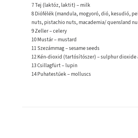
7 Tej (laktóz, laktit) – milk
8 Diófélék (mandula, mogyoró, dió, kesudió, pek
nuts, pistachio nuts, macademia/ quensland nu
9 Zeller – celery
10 Mustár – mustard
11 Szezámmag – sesame seeds
12 Kén-dioxid (tartósítószer) – sulphur dioxide
13 Csillagfürt – lupin
14 Puhatestűek – molluscs