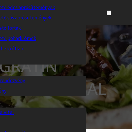
ető édes aprósütemények
ető sós aprósütemények
ető torták
ető pohárkrémek
thető étlap
 GRATIN
s rendezvény
GYMÁRTÁSSAL
ény
elvitel