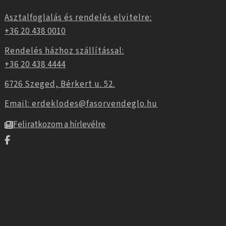
Asztalfoglalás és rendelés elvitelre:
+36 20 438 0010
Rendelés házhoz szállítással:
+36 20 438 4444
6726 Szeged, Bérkert u. 52.
Email: erdeklodes@fasorvendeglo.hu
Feliratkozom a hírlevélre