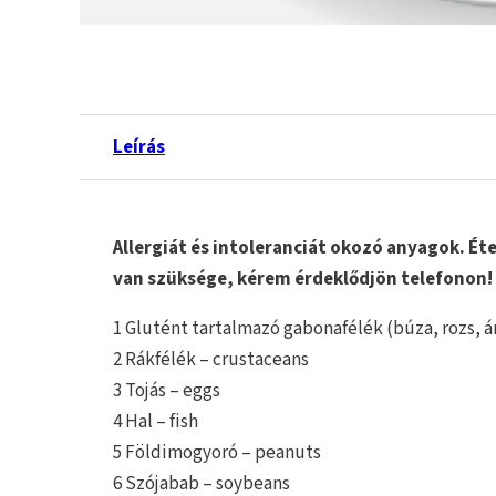
Leírás
Allergiát és intoleranciát okozó anyagok. 
van szüksége, kérem érdeklődjön telefonon!
1 Glutént tartalmazó gabonafélék (búza, rozs, á
2 Rákfélék – crustaceans
3 Tojás – eggs
4 Hal – fish
5 Földimogyoró – peanuts
6 Szójabab – soybeans