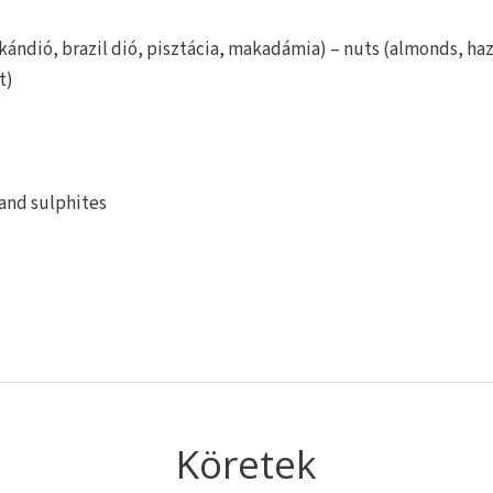
ándió, brazil dió, pisztácia, makadámia) – nuts (almonds, haz
t)
 and sulphites
Köretek