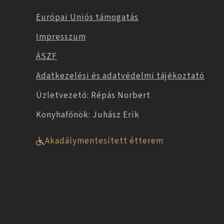
Európai Uniós támogatás
Impresszum
ÁSZF
Adatkezelési és adatvédelmi tájékoztató
Üzletvezető: Répás Norbert
Konyhafőnök: Juhász Erik
Akadálymentesített étterem