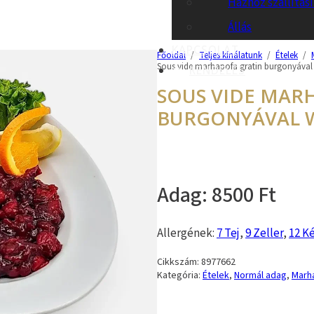
Házhoz szállítás
Állás
KAPCSOLAT
Főoldal
/
Teljes kínálatunk
/
Ételek
/
Sous vide marhapofa gratin burgonyáva
RENDELÉS
SOUS VIDE MAR
BURGONYÁVAL 
8500
Allergének:
7 Tej
,
9 Zeller
,
12 K
Cikkszám:
8977662
Kategória:
Ételek
,
Normál adag
,
Marhá