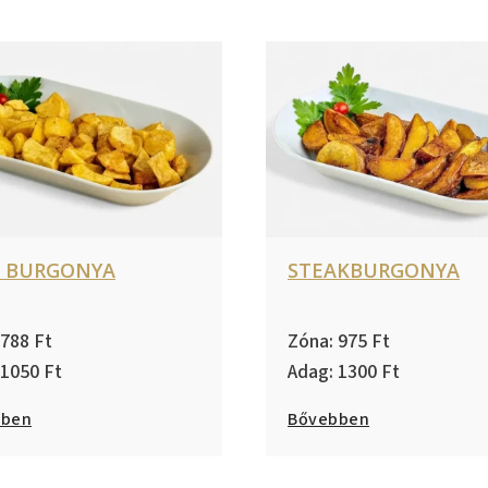
T BURGONYA
STEAKBURGONYA
788
975
1050
1300
bben
Bővebben