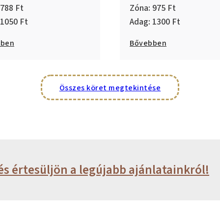
788
975
1050
1300
bben
Bővebben
Összes köret megtekintése
és értesüljön a legújabb ajánlatainkról!