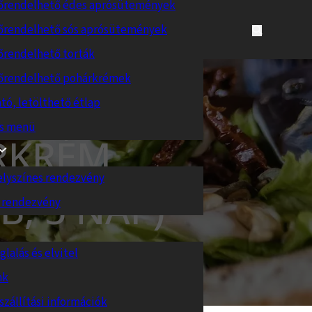
őrendelhető édes aprósütemények
őrendelhető sós aprósütemények
őrendelhető torták
őrendelhető pohárkrémek
tó, letölthető étlap
es menü
RKRÉM
elyszínes rendezvény
B, 5 NAP)
 rendezvény
glalás és elvitel
nk
szállítási információk