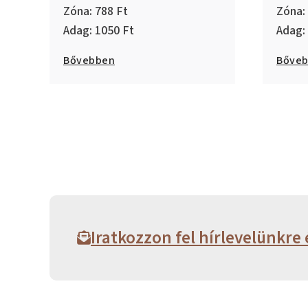
788
1050
Bővebben
Bőve
Iratkozzon fel hírlevelünkre 