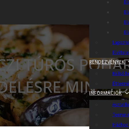
El
El
El
El
Lapozha
Elvitel
CZI TÚRÓS POHÁ
RENDEZVÉNYEK
Külső h
ELÉSRE MIN. 5 D
Éttermi
INFORMÁCIÓK
Asztalfo
Termei
Házhoz 