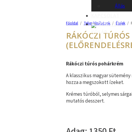
Állás
KAPCSOLAT
Főoldal
/
Teljes kínálatunk
/
Ételek
/
RENDELÉS
RÁKÓCZI TÚRÓ
(ELŐRENDELÉSRE 
Rákóczi túrós pohárkrém
A klasszikus magyar sütemény m
hozza a megszokott ízeket.
Krémes túróból, selymes sárga
mutatós desszert.
1350