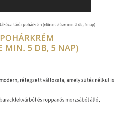
Rákóczi túrós pohárkrém (előrendelésre min. 5 db, 5 nap)
S POHÁRKRÉM
MIN. 5 DB, 5 NAP)
odern, rétegzett változata, amely sütés nélkül is
baracklekvárból és roppanós morzsából álló,