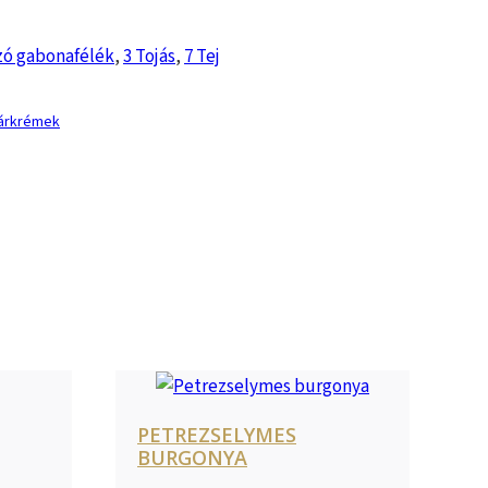
zó gabonafélék
,
3 Tojás
,
7 Tej
hárkrémek
PETREZSELYMES
BURGONYA