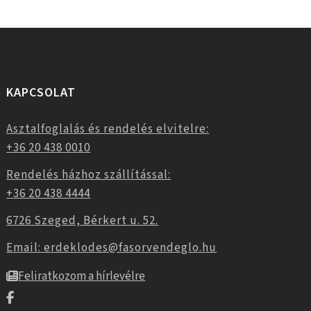
KAPCSOLAT
Asztalfoglalás és rendelés elvitelre:
+36 20 438 0010
Rendelés házhoz szállítással:
+36 20 438 4444
6726 Szeged, Bérkert u. 52.
Email: erdeklodes@fasorvendeglo.hu
Feliratkozom a hírlevélre