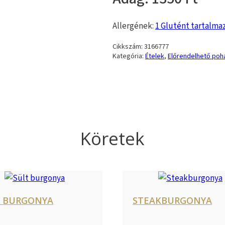
Allergének:
1 Glutént tartalma
Cikkszám:
3166777
Kategória:
Ételek
,
Előrendelhető po
Köretek
T BURGONYA
STEAKBURGONYA