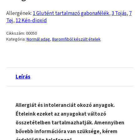
Allergének:
1 Glutént tartalmazó gabonafélék
,
3 Tojás
,
7
Tej
,
12 Kén-dioxid
Cikkszám:
00050
Kategória:
Normál adag
,
Baromfiból készült ételek
Leírás
Allergiát és intoleranciát okozó anyagok.
Ételeink ezeket az anyagokat változó
összetételben tartalmazhatják. Amennyiben
bővebb információra van szüksége, kérem