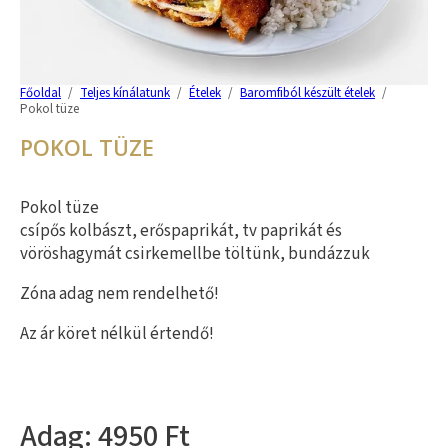
Főoldal
/
Teljes kínálatunk
/
Ételek
/
Baromfiból készült ételek
/
Pokol tüze
POKOL TÜZE
Pokol tüze
csípős kolbászt, erőspaprikát, tv paprikát és
vöröshagymát csirkemellbe töltünk, bundázzuk
Zóna adag nem rendelhető!
Az ár köret nélkül értendő!
4950