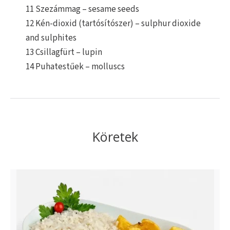
11 Szezámmag – sesame seeds
12 Kén-dioxid (tartósítószer) – sulphur dioxide
and sulphites
13 Csillagfürt – lupin
14 Puhatestűek – molluscs
Köretek