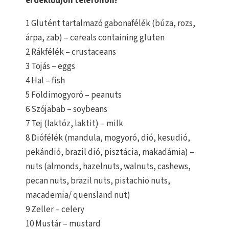
érdeklődjön telefonon!
1 Glutént tartalmazó gabonafélék (búza, rozs,
árpa, zab) – cereals containing gluten
2 Rákfélék – crustaceans
3 Tojás – eggs
4 Hal – fish
5 Földimogyoró – peanuts
6 Szójabab – soybeans
7 Tej (laktóz, laktit) – milk
8 Diófélék (mandula, mogyoró, dió, kesudió,
pekándió, brazil dió, pisztácia, makadámia) –
nuts (almonds, hazelnuts, walnuts, cashews,
pecan nuts, brazil nuts, pistachio nuts,
macademia/ quensland nut)
9 Zeller – celery
10 Mustár – mustard