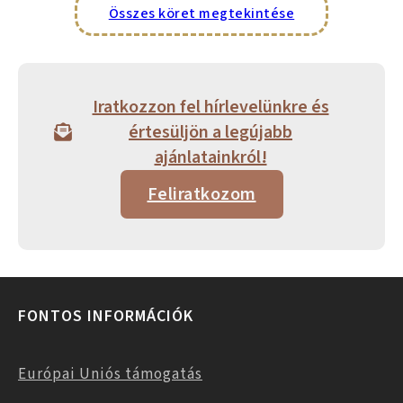
Összes köret megtekintése
Iratkozzon fel hírlevelünkre és
értesüljön a legújabb
ajánlatainkról!
Feliratkozom
FONTOS INFORMÁCIÓK
Európai Uniós támogatás