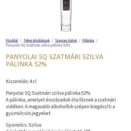
Főoldal
/
Teljes kínálatunk
/
Szeszes italok
/
Pálinka
/
Panyolai SQ Szatmári szilva pálinka 52%
PANYOLAI SQ SZATMÁRI SZILVA
PÁLINKA 52%
Kiszerelés: 4 cl
Panyolai SQ Szatmári szilva pálinka 52%
A pálinka, amelyet évszázadok óta főznek a szatmári
vidéken. A magasabb alkoholfok szépen kiegészíti a
gyümölcsös jegyeket.
Gyümölcs: Szilva