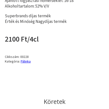
Ajánlott fogyasztási hőmérséklet: 16-18°
Alkoholtartalom: 52% V/V
Superbrands díjas termék
Érték és Minőség Nagydíjas termék
2100 Ft/4cl
Cikkszám:
00228
Kategória:
Pálinka
Köretek