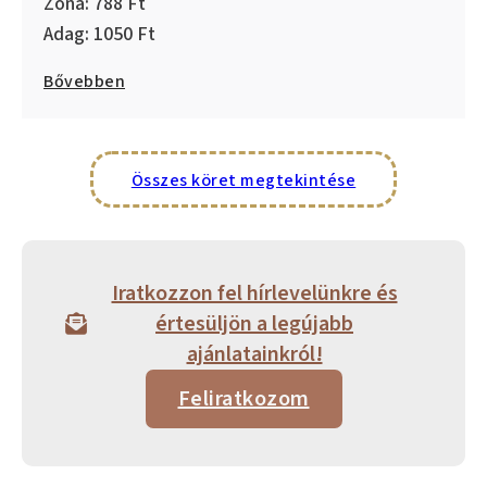
788
1050
Bővebben
Összes köret megtekintése
Iratkozzon fel hírlevelünkre és
értesüljön a legújabb
ajánlatainkról!
Feliratkozom