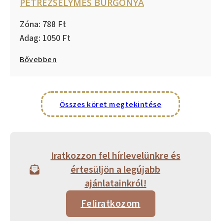
PETREZSELYMES BURGONYA
788
1050
Bővebben
Összes köret megtekintése
Iratkozzon fel hírlevelünkre és
értesüljön a legújabb
ajánlatainkról!
Feliratkozom