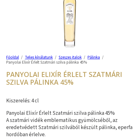
Főoldal
/
Teljes kínálatunk
/
Szeszes italok
/
Pálinka
/
Panyolai Elixír Érlelt Szatmári szilva pálinka 45%
PANYOLAI ELIXÍR ÉRLELT SZATMÁRI
SZILVA PÁLINKA 45%
Kiszerelés: 4 cl
Panyolai Elixír Érlelt Szatmári szilva pálinka 45%
A szatmári vidék emblematikus gyümölcséből, az
eredetvédett Szatmári szilvából készült pálinka, eperfa
hordóban érlelve.