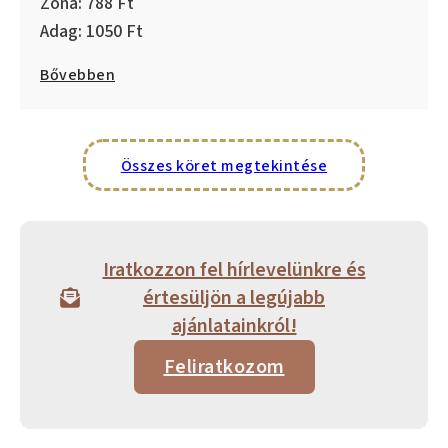
788
1050
Bővebben
Összes köret megtekintése
Iratkozzon fel hírlevelünkre és
értesüljön a legújabb
ajánlatainkról!
Feliratkozom