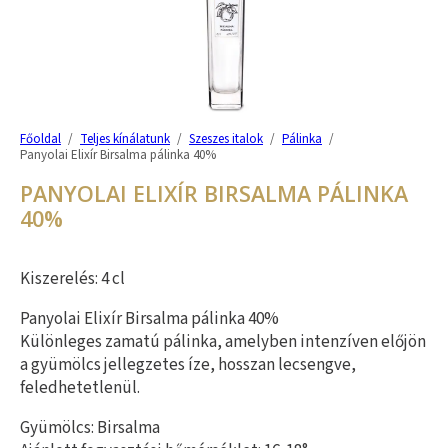
Főoldal
/
Teljes kínálatunk
/
Szeszes italok
/
Pálinka
/
Panyolai Elixír Birsalma pálinka 40%
PANYOLAI ELIXÍR BIRSALMA PÁLINKA
40%
Kiszerelés: 4 cl
Panyolai Elixír Birsalma pálinka 40%
Különleges zamatú pálinka, amelyben intenzíven előjön
a gyümölcs jellegzetes íze, hosszan lecsengve,
feledhetetlenül.
Gyümölcs: Birsalma