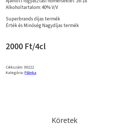
Ajánlott fogyasztási hőmérséklet: 16-18°
Alkoholtartalom: 40% V/V
Superbrands díjas termék
Érték és Minőség Nagydíjas termék
2000 Ft/4cl
Cikkszám:
00222
Kategória:
Pálinka
Köretek