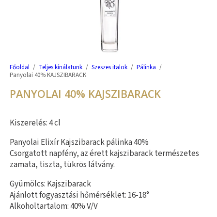
Főoldal
/
Teljes kínálatunk
/
Szeszes italok
/
Pálinka
/
Panyolai 40% KAJSZIBARACK
PANYOLAI 40% KAJSZIBARACK
Kiszerelés: 4 cl
Panyolai Elixír Kajszibarack pálinka 40%
Csorgatott napfény, az érett kajszibarack természetes
zamata, tiszta, tükrös látvány.
Gyümölcs: Kajszibarack
Ajánlott fogyasztási hőmérséklet: 16-18°
Alkoholtartalom: 40% V/V