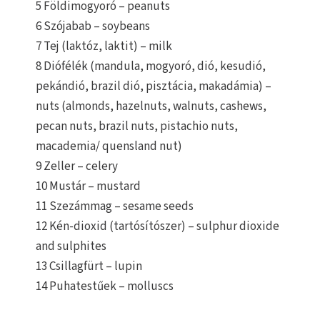
5 Földimogyoró – peanuts
6 Szójabab – soybeans
7 Tej (laktóz, laktit) – milk
8 Diófélék (mandula, mogyoró, dió, kesudió,
pekándió, brazil dió, pisztácia, makadámia) –
nuts (almonds, hazelnuts, walnuts, cashews,
pecan nuts, brazil nuts, pistachio nuts,
macademia/ quensland nut)
9 Zeller – celery
10 Mustár – mustard
11 Szezámmag – sesame seeds
12 Kén-dioxid (tartósítószer) – sulphur dioxide
and sulphites
13 Csillagfürt – lupin
14 Puhatestűek – molluscs