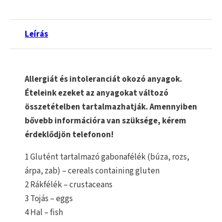
Leírás
Allergiát és intoleranciát okozó anyagok.
Ételeink ezeket az anyagokat változó
összetételben tartalmazhatják. Amennyiben
bővebb információra van szüksége, kérem
érdeklődjön telefonon!
1 Glutént tartalmazó gabonafélék (búza, rozs,
árpa, zab) – cereals containing gluten
2 Rákfélék – crustaceans
3 Tojás – eggs
4 Hal – fish