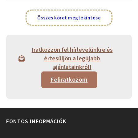
Összes köret megtekintése
Iratkozzon fel hírlevelünkre és
értesüljön a legújabb
ajánlatainkról!
Feliratkozom
FONTOS INFORMÁCIÓK