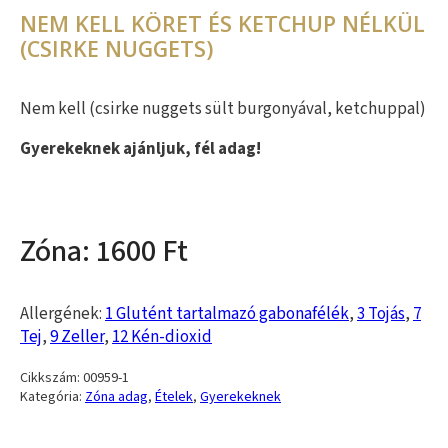
NEM KELL KÖRET ÉS KETCHUP NÉLKÜL
(CSIRKE NUGGETS)
Nem kell (csirke nuggets sült burgonyával, ketchuppal)
Gyerekeknek ajánljuk, fél adag!
1600
Allergének:
1 Glutént tartalmazó gabonafélék
,
3 Tojás
,
7
Tej
,
9 Zeller
,
12 Kén-dioxid
Cikkszám:
00959-1
Kategória:
Zóna adag
,
Ételek
,
Gyerekeknek