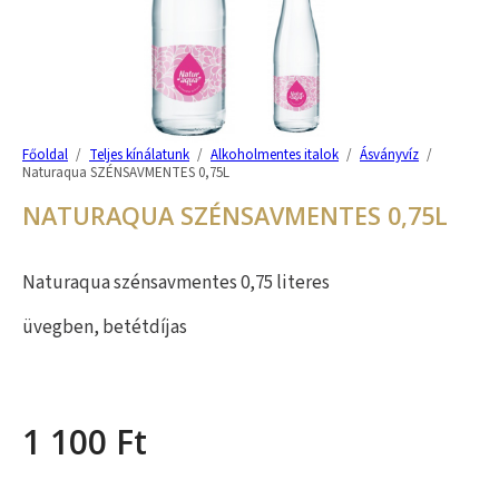
Főoldal
/
Teljes kínálatunk
/
Alkoholmentes italok
/
Ásványvíz
/
Naturaqua SZÉNSAVMENTES 0,75L
NATURAQUA SZÉNSAVMENTES 0,75L
Naturaqua szénsavmentes 0,75 literes
üvegben, betétdíjas
1 100
Ft