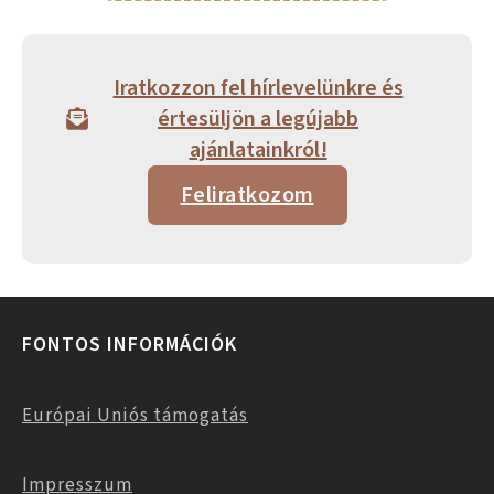
Iratkozzon fel hírlevelünkre és
értesüljön a legújabb
ajánlatainkról!
Feliratkozom
FONTOS INFORMÁCIÓK
Európai Uniós támogatás
Impresszum