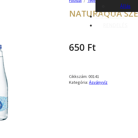
Főoldal
/
Teljes kínálatunk
/
Alkoholme
Állás
NATURAQUA SZÉ
KAPCSOLAT
RENDELÉS
650
Ft
Cikkszám:
00141
Kategória:
Ásványvíz