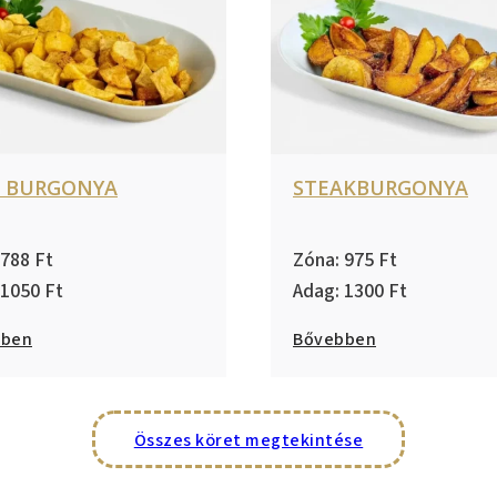
T BURGONYA
STEAKBURGONYA
788
975
1050
1300
bben
Bővebben
Összes köret megtekintése