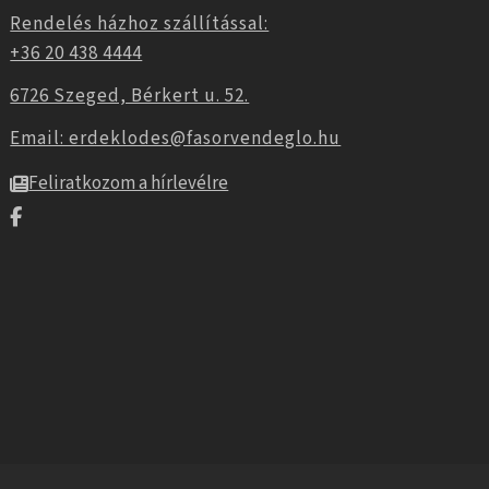
Rendelés házhoz szállítással:
+36 20 438 4444
6726 Szeged, Bérkert u. 52.
Email: erdeklodes@fasorvendeglo.hu
Feliratkozom a hírlevélre