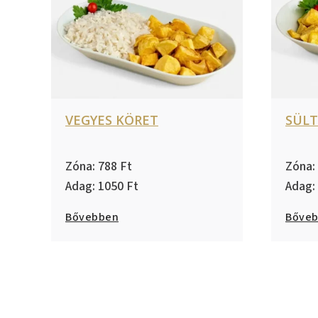
VEGYES KÖRET
SÜL
788
1050
Bővebben
Bőve