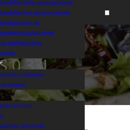
őrendelhető édes aprósütemények
őrendelhető sós aprósütemények
őrendelhető torták
őrendelhető pohárkrémek
tó, letölthető étlap
es menü
 0,33L
elyszínes rendezvény
 rendezvény
glalás és elvitel
nk
szállítási információk