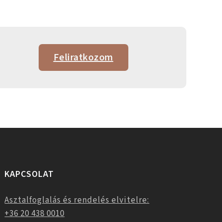
Feliratkozom
KAPCSOLAT
Asztalfoglalás és rendelés elvitelre:
+36 20 438 0010