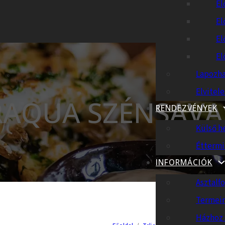
El
El
El
El
Lapozha
Elvitel
AQUA SZÉNSAVAS
RENDEZVÉNYEK
Külső h
Éttermi
INFORMÁCIÓK
Asztalfo
Termei
Házhoz 