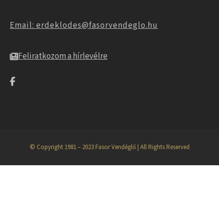
Email: erdeklodes@fasorvendeglo.hu
Feliratkozom a hírlevélre
© Copyright 1981 – 2023 Fasor Vendéglő | All Rights Reserved