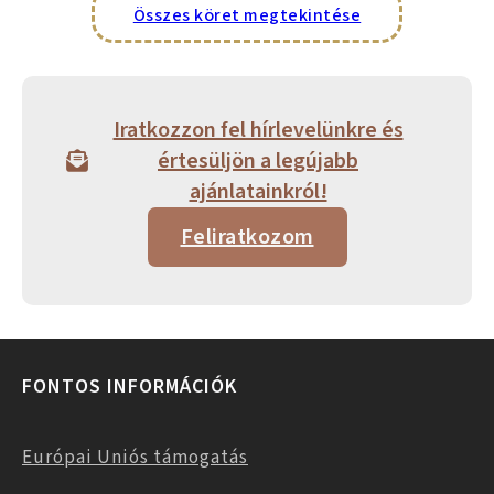
Összes köret megtekintése
Iratkozzon fel hírlevelünkre és
értesüljön a legújabb
ajánlatainkról!
Feliratkozom
FONTOS INFORMÁCIÓK
Európai Uniós támogatás