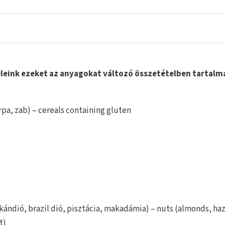
Ételeink ezeket az anyagokat változó összetételben tarta
rpa, zab) – cereals containing gluten
ándió, brazil dió, pisztácia, makadámia) – nuts (almonds, haz
t)