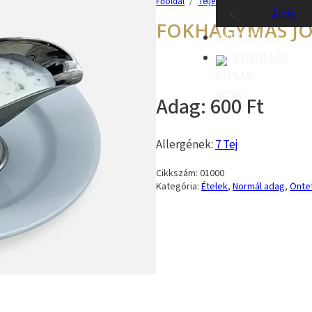
Főoldal
/
Teljes kínálatunk
/
Ételek
/
Állás
FOKHAGYMÁS J
KAPCSOLAT
RENDELÉS
600
Allergének:
7 Tej
Cikkszám:
01000
Kategória:
Ételek
,
Normál adag
,
Önte