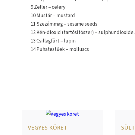
9 Zeller – celery
10 Mustár – mustard
11 Szezámmag – sesame seeds
12 Kén-dioxid (tartósítószer) – sulphur dioxide
13 Csillagfürt – lupin
14 Puhatestűek – molluscs
VEGYES KÖRET
SÜL