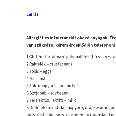
Leírás
Allergiát és intoleranciát okozó anyagok. 
van szüksége, kérem érdeklődjön telefonon!
1 Glutént tartalmazó gabonafélék (búza, rozs, á
2 Rákfélék – crustaceans
3 Tojás – eggs
4 Hal – fish
5 Földimogyoró – peanuts
6 Szójabab – soybeans
7 Tej (laktóz, laktit) – milk
8 Diófélék (mandula, mogyoró, dió, kesudió, pek
nuts, pistachio nuts, macademia/ quensland nu