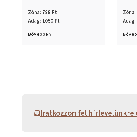
788
1050
Bővebben
Bőve
Iratkozzon fel hírlevelünkre 