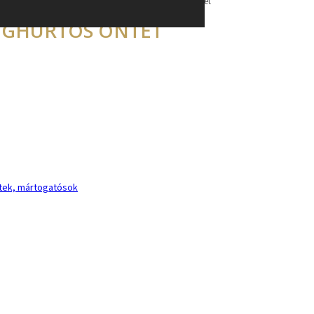
Öntetek, mártogatósok
/
Fokhagymás joghurtos öntet
OGHURTOS ÖNTET
tek, mártogatósok