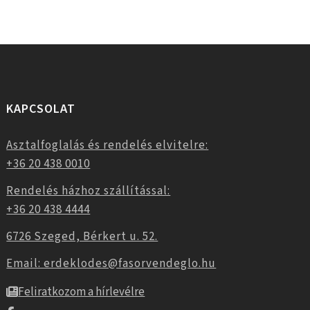
KAPCSOLAT
Asztalfoglalás és rendelés elvitelre:
+36 20 438 0010
Rendelés házhoz szállítással:
+36 20 438 4444
6726 Szeged, Bérkert u. 52.
Email: erdeklodes@fasorvendeglo.hu
Feliratkozom a hírlevélre