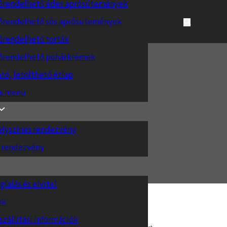
őrendelhető édes aprósütemények
őrendelhető sós aprósütemények
őrendelhető torták
őrendelhető pohárkrémek
tó, letölthető étlap
es menü
S ÖNTET
elyszínes rendezvény
 rendezvény
glalás és elvitel
nk
szállítási információk