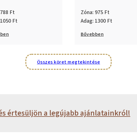
788
975
1050
1300
bben
Bővebben
Összes köret megtekintése
és értesüljön a legújabb ajánlatainkról!