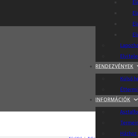
El
El
El
El
Lapozha
Elvitel
YMÁS JOGHURTO
RENDEZVÉNYEK
Külső h
Éttermi
INFORMÁCIÓK
Asztalfo
Termei
Házhoz 