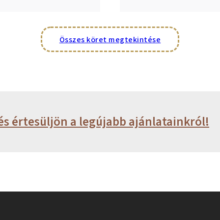
Összes köret megtekintése
és értesüljön a legújabb ajánlatainkról!