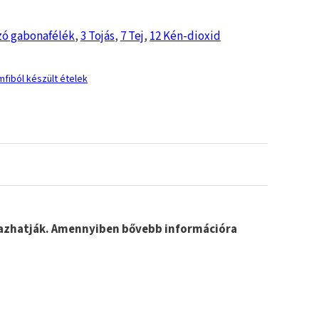
zó gabonafélék
,
3 Tojás
,
7 Tej
,
12 Kén-dioxid
fiból készült ételek
lmazhatják. Amennyiben bővebb információra