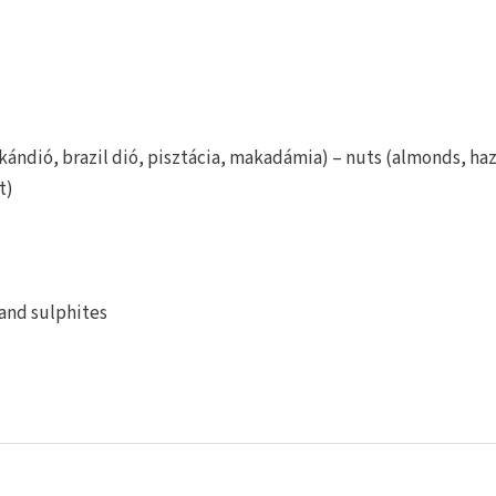
ándió, brazil dió, pisztácia, makadámia) – nuts (almonds, haz
t)
 and sulphites