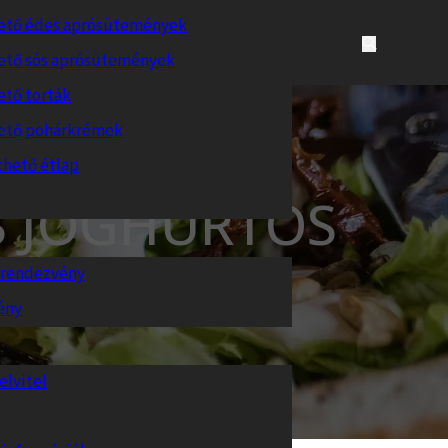
ető édes aprósütemények
ető sós aprósütemények
ető torták
ető pohárkrémek
thető étlap
S JOGHURTOS
s rendezvény
ény
elvitel