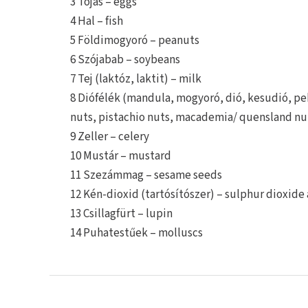
3 Tojás – eggs
4 Hal – fish
5 Földimogyoró – peanuts
6 Szójabab – soybeans
7 Tej (laktóz, laktit) – milk
8 Diófélék (mandula, mogyoró, dió, kesudió, pek
nuts, pistachio nuts, macademia/ quensland nu
9 Zeller – celery
10 Mustár – mustard
11 Szezámmag – sesame seeds
12 Kén-dioxid (tartósítószer) – sulphur dioxide
13 Csillagfürt – lupin
14 Puhatestűek – molluscs