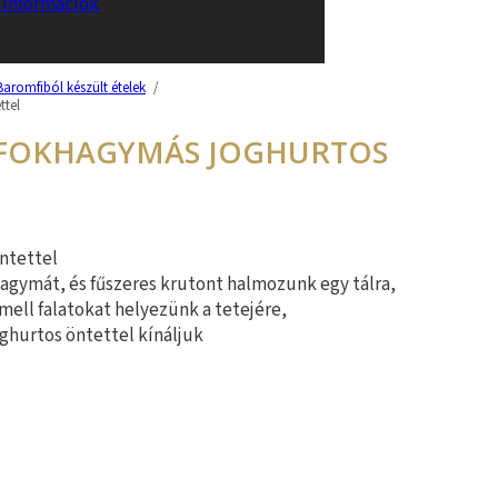
i információk
Baromfiból készült ételek
/
ttel
 FOKHAGYMÁS JOGHURTOS
öntettel
 hagymát, és fűszeres krutont halmozunk egy tálra,
ell falatokat helyezünk a tetejére,
oghurtos öntettel kínáljuk