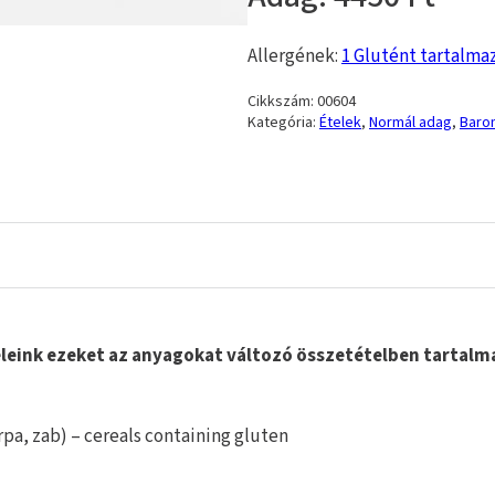
Allergének:
1 Glutént tartalma
Cikkszám:
00604
Kategória:
Ételek
,
Normál adag
,
Barom
Ételeink ezeket az anyagokat változó összetételben tarta
rpa, zab) – cereals containing gluten