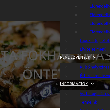
Előrendelh
Előrendelh
Előrendelh
Előrendelh
Lapozható, letöl
ÁTA FOKHAGYMÁ
Elviteles menü
RENDEZVÉNYEK
Külső helyszíne
ÖNTETTEL
Éttermi rendezv
INFORMÁCIÓK
Asztalfoglalás és 
Termeink