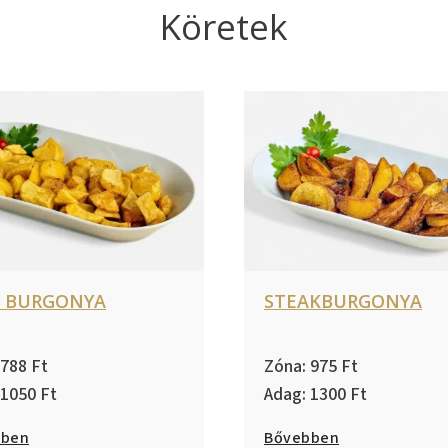
Köretek
T BURGONYA
STEAKBURGONYA
788
975
1050
1300
bben
Bővebben