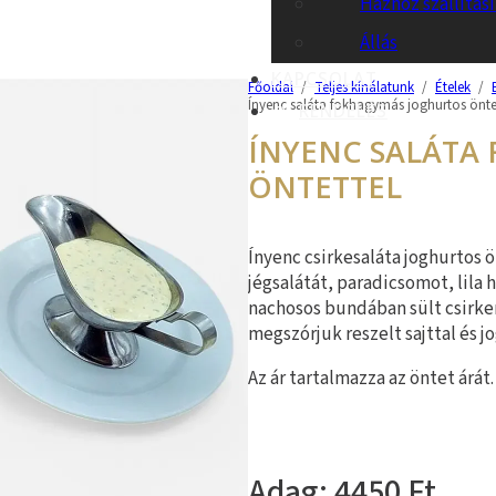
Házhoz szállítás
Állás
KAPCSOLAT
Főoldal
/
Teljes kínálatunk
/
Ételek
/
Ínyenc saláta fokhagymás joghurtos önte
RENDELÉS
ÍNYENC SALÁTA
ÖNTETTEL
Ínyenc csirkesaláta joghurtos 
jégsalátát, paradicsomot, lila
nachosos bundában sült csirkem
megszórjuk reszelt sajttal és j
Az ár tartalmazza az öntet árát.
4450