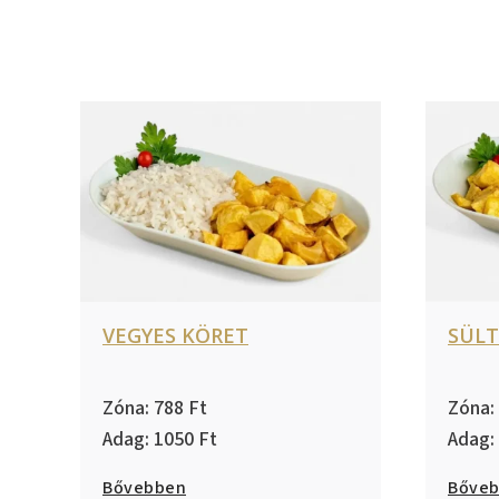
VEGYES KÖRET
SÜL
788
1050
Bővebben
Bőve