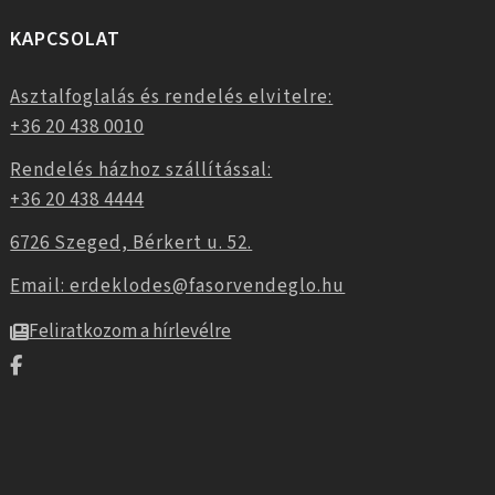
KAPCSOLAT
Asztalfoglalás és rendelés elvitelre:
+36 20 438 0010
Rendelés házhoz szállítással:
+36 20 438 4444
6726 Szeged, Bérkert u. 52.
Email: erdeklodes@fasorvendeglo.hu
Feliratkozom a hírlevélre