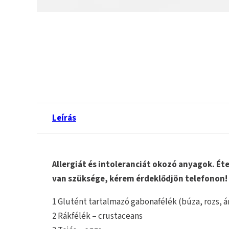
Leírás
Allergiát és intoleranciát okozó anyagok. 
van szüksége, kérem érdeklődjön telefonon!
1 Glutént tartalmazó gabonafélék (búza, rozs, á
2 Rákfélék – crustaceans