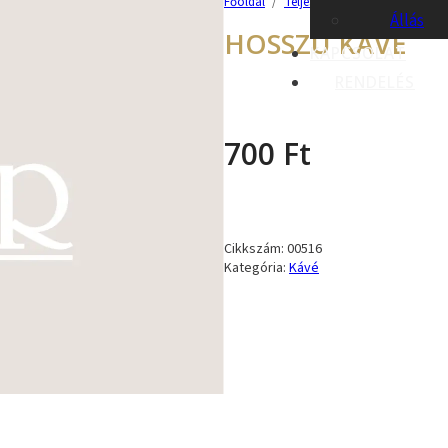
Főoldal
/
Teljes kínálatunk
/
Alkoholme
Állás
HOSSZÚ KÁVÉ
KAPCSOLAT
RENDELÉS
700
Ft
Cikkszám:
00516
Kategória:
Kávé