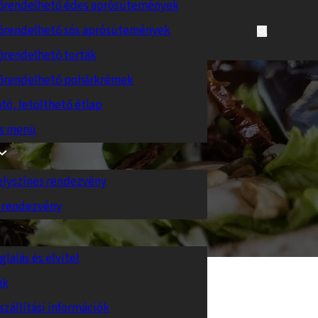
őrendelhető édes aprósütemények
őrendelhető sós aprósütemények
őrendelhető torták
őrendelhető pohárkrémek
tó, letölthető étlap
es menü
elyszínes rendezvény
 rendezvény
glalás és elvitel
nk
szállítási információk