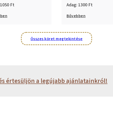
1050
1300
bben
Bővebben
Összes köret megtekintése
és értesüljön a legújabb ajánlatainkról!