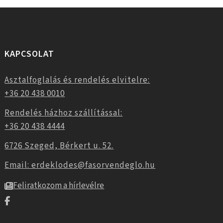
KAPCSOLAT
Asztalfoglalás és rendelés elvitelre:
+36 20 438 0010
Rendelés házhoz szállítással:
+36 20 438 4444
6726 Szeged, Bérkert u. 52.
Email: erdeklodes@fasorvendeglo.hu
Feliratkozom a hírlevélre