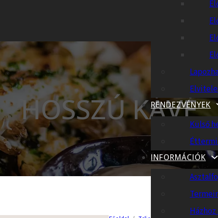
El
El
El
El
Lapozha
Elvitel
HOSSZÚ KÁVÉ
RENDEZVÉNYEK
Külső h
Éttermi
INFORMÁCIÓK
Asztalfo
Termei
Házhoz 