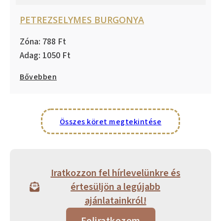
PETREZSELYMES BURGONYA
788
1050
Bővebben
Összes köret megtekintése
Iratkozzon fel hírlevelünkre és
értesüljön a legújabb
ajánlatainkról!
Feliratkozom