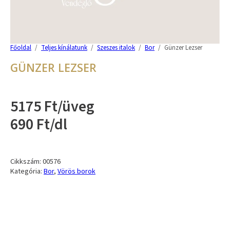
Főoldal
/
Teljes kínálatunk
/
Szeszes italok
/
Bor
/
Günzer Lezser
GÜNZER LEZSER
5175 Ft/üveg
690 Ft/dl
Cikkszám:
00576
Kategória:
Bor
,
Vörös borok