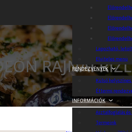
Előrendelh
Előrendelh
Előrendelh
Előrendelh
Lapozható, letöl
EON RAJNAI RIZ
Elviteles menü
RENDEZVÉNYEK
Külső helyszíne
Éttermi rendezv
INFORMÁCIÓK
Asztalfoglalás és 
Termeink