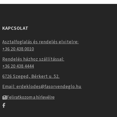
KAPCSOLAT
Asztalfoglalás és rendelés elvitelre:
+36 20 438 0010
Rendelés házhoz szállítással:
+36 20 438 4444
6726 Szeged, Bérkert u. 52.
Email: erdeklodes@fasorvendeglo.hu
Feliratkozom a hírlevélre