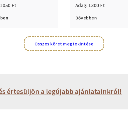
1050
1300
bben
Bővebben
Összes köret megtekintése
és értesüljön a legújabb ajánlatainkról!