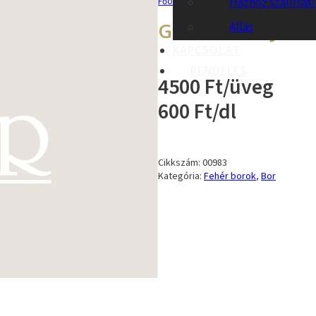
Házhoz szállítás
Főoldal
/
Teljes kínálatunk
/
Szeszes it
GEDEON RAJNAI 
Állás
KAPCSOLAT
RENDELÉS
4500 Ft/üveg
600 Ft/dl
Cikkszám:
00983
Kategória:
Fehér borok
,
Bor