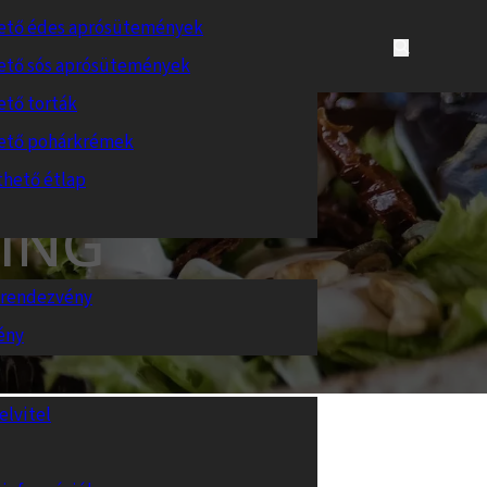
ető édes aprósütemények
ető sós aprósütemények
ető torták
ető pohárkrémek
thető étlap
LING
s rendezvény
ény
elvitel