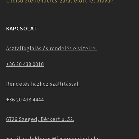
Utolsó ételrendelés: zárás előtt fél órával!
KAPCSOLAT
Asztalfoglalás és rendelés elvitelre:
+36 20 438 0010
Rendelés házhoz szállítással:
+36 20 438 4444
6726 Szeged, Bérkert u. 52.
Email: erdeklodes@fasorvendeglo.hu