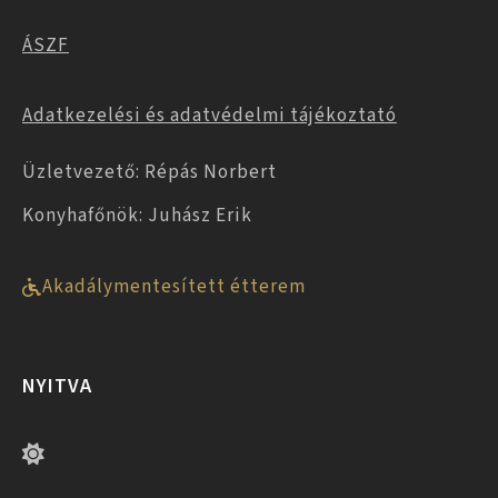
ÁSZF
Adatkezelési és adatvédelmi tájékoztató
Üzletvezető: Répás Norbert
Konyhafőnök: Juhász Erik
Akadálymentesített étterem
NYITVA