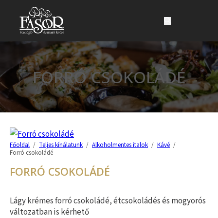
Ugrás a fő tartalomhoz
Ugrás a lábléchez
FORRÓ CSOKOLÁDÉ
Főoldal
/
Teljes kínálatunk
/
Alkoholmentes italok
/
Kávé
/
Forró csokoládé
FORRÓ CSOKOLÁDÉ
Lágy krémes forró csokoládé, étcsokoládés és mogyorós
változatban is kérhető