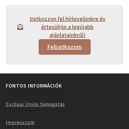
Iratkozzon fel hírlevelünkre és
értesüljön a legújabb
ajánlatainkról!
Feliratkozom
FONTOS INFORMÁCIÓK
Európai Uniós támogatás
Impresszum