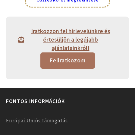
Iratkozzon fel hírlevelünkre és
értesüljön a legújabb
ajánlatainkról!
Feliratkozom
FONTOS INFORMÁCIÓK
Európai Uniós támogatás