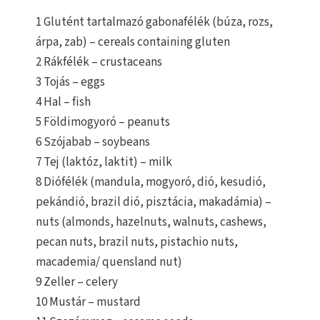
1 Glutént tartalmazó gabonafélék (búza, rozs,
árpa, zab) – cereals containing gluten
2 Rákfélék – crustaceans
3 Tojás – eggs
4 Hal – fish
5 Földimogyoró – peanuts
6 Szójabab – soybeans
7 Tej (laktóz, laktit) – milk
8 Diófélék (mandula, mogyoró, dió, kesudió,
pekándió, brazil dió, pisztácia, makadámia) –
nuts (almonds, hazelnuts, walnuts, cashews,
pecan nuts, brazil nuts, pistachio nuts,
macademia/ quensland nut)
9 Zeller – celery
10 Mustár – mustard