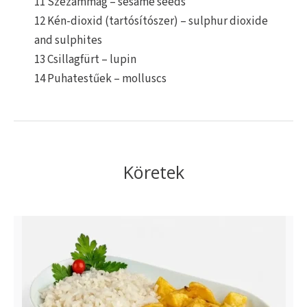
11 Szezámmag – sesame seeds
12 Kén-dioxid (tartósítószer) – sulphur dioxide
and sulphites
13 Csillagfürt – lupin
14 Puhatestűek – molluscs
Köretek