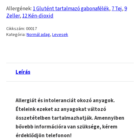
Allergének:
1 Glutént tartalmazó gabonafélék
,
7 Tej
,
9
Zeller
,
12 Kén-dioxid
Cikkszám:
00017
Kategória:
Normál adag
,
Levesek
Leírás
Allergiát és intoleranciát okozó anyagok.
Ételeink ezeket az anyagokat változó
összetételben tartalmazhatják. Amennyiben
bővebb információra van szüksége, kérem
érdeklődjön telefonon!