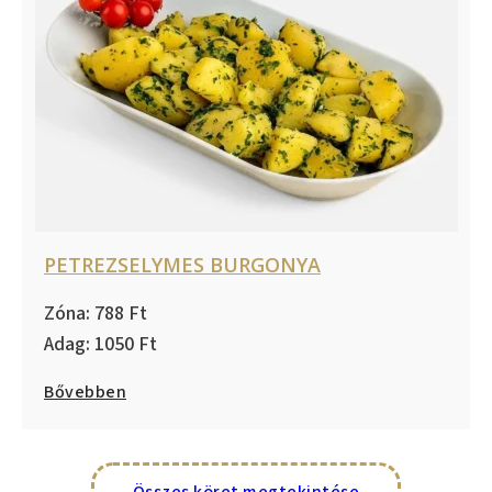
PETREZSELYMES BURGONYA
788
1050
Bővebben
Összes köret megtekintése