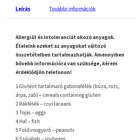
Leírás
További információk
Allergiát és intoleranciát okozó anyagok.
Ételeink ezeket az anyagokat változó
összetételben tartalmazhatják. Amennyiben
bővebb információra van szüksége, kérem
érdeklődjön telefonon!
1 Glutént tartalmazó gabonafélék (búza, rozs,
árpa, zab) – cereals containing gluten
2 Rákfélék – crustaceans
3 Tojás – eggs
4 Hal – fish
5 Földimogyoró – peanuts
6 Szójabab – soybeans