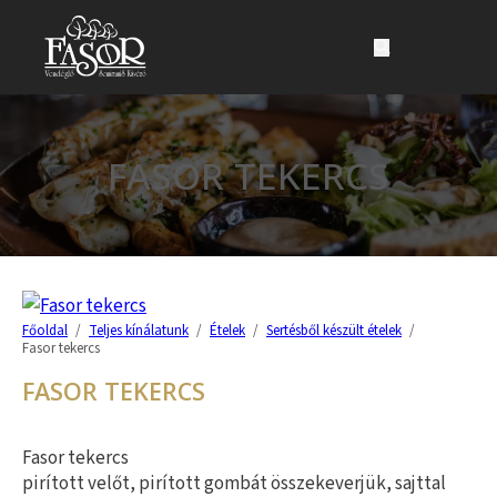
Ugrás a fő tartalomhoz
Ugrás a lábléchez
FASOR TEKERCS
Főoldal
/
Teljes kínálatunk
/
Ételek
/
Sertésből készült ételek
/
Fasor tekercs
FASOR TEKERCS
Fasor tekercs
pirított velőt, pirított gombát összekeverjük, sajttal