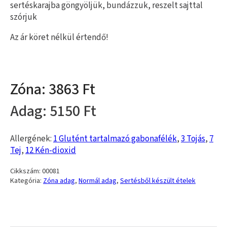
sertéskarajba göngyöljük, bundázzuk, reszelt sajttal
szórjuk
Az ár köret nélkül értendő!
3863
5150
Allergének:
1 Glutént tartalmazó gabonafélék
,
3 Tojás
,
7
Tej
,
12 Kén-dioxid
Cikkszám:
00081
Kategória:
Zóna adag
,
Normál adag
,
Sertésből készült ételek