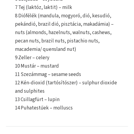
7 Tej (laktóz, laktit) – milk
8 Diófélék (mandula, mogyoró, dió, kesudió,
pekándió, brazil dió, pisztácia, makadámia) –
nuts (almonds, hazelnuts, walnuts, cashews,
pecan nuts, brazil nuts, pistachio nuts,
macademia/ quensland nut)
9 Zeller – celery
10 Mustár – mustard
11 Szezámmag – sesame seeds
12 Kén-dioxid (tartósítószer) – sulphur dioxide
and sulphites
13 Csillagfürt – lupin
14 Puhatestűek – molluscs