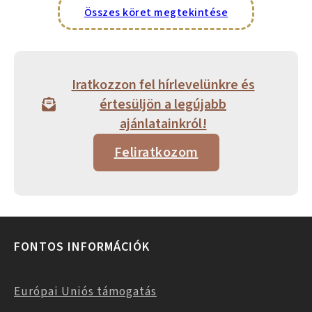
Összes köret megtekintése
Iratkozzon fel hírlevelünkre és
értesüljön a legújabb
ajánlatainkról!
Feliratkozom
FONTOS INFORMÁCIÓK
Európai Uniós támogatás