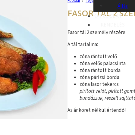
Főoldal
/
Teljes kínálatunk
/
Ételek
/
Állás
FASOR TÁL 2 SZ
KAPCSOLAT
RENDELÉS
Fasor tál 2 személy részére
A tál tartalma:
zóna rántott velő
zóna velős palacsinta
zóna rántott borda
zóna párizsi borda
zóna fasor tekercs
pirított velőt, pirított go
bundázzuk, reszelt sajttal 
Az ár köret nélkül értendő!