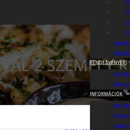
El
El
El
El
Lapozha
Elvitel
TÁL 2 SZEMÉLY 
RENDEZVÉNYEK
Külső h
Éttermi
INFORMÁCIÓK
Asztalfo
Termei
Házhoz 