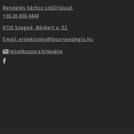
Rendelés házhoz szállítással:
+36 20 438 4444
6726 Szeged, Bérkert u. 52.
Email: erdeklodes@fasorvendeglo.hu
Feliratkozom a hírlevélre