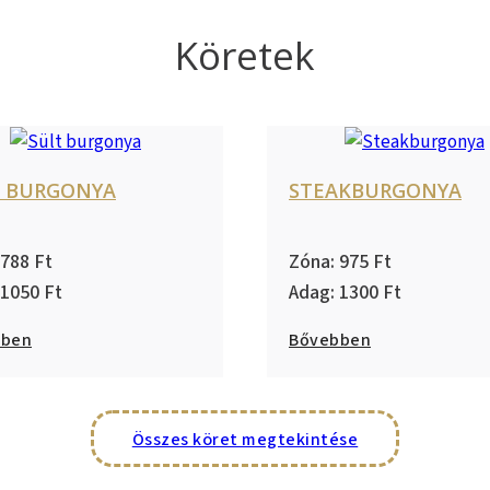
Köretek
T BURGONYA
STEAKBURGONYA
788
975
1050
1300
bben
Bővebben
Összes köret megtekintése