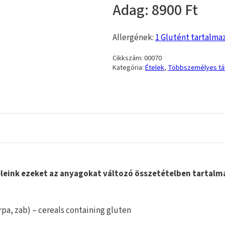
8900
Allergének:
1 Glutént tartalma
Cikkszám:
00070
Kategória:
Ételek
,
Többszemélyes tá
Ételeink ezeket az anyagokat változó összetételben tarta
rpa, zab) – cereals containing gluten