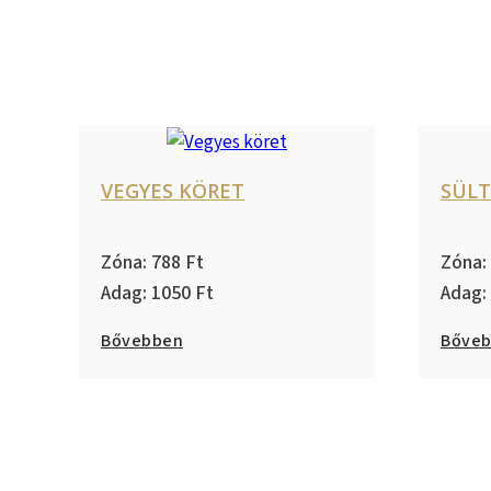
VEGYES KÖRET
SÜL
788
1050
Bővebben
Bőve