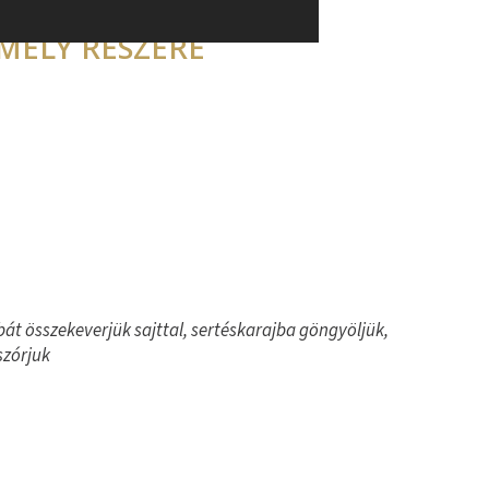
Többszemélyes tálak
/
Fasor tál 2 személy részére
EMÉLY RÉSZÉRE
mbát összekeverjük sajttal, sertéskarajba göngyöljük,
szórjuk