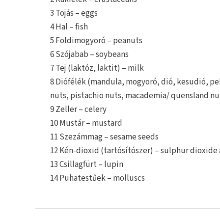
3 Tojás – eggs
4 Hal – fish
5 Földimogyoró – peanuts
6 Szójabab – soybeans
7 Tej (laktóz, laktit) – milk
8 Diófélék (mandula, mogyoró, dió, kesudió, pek
nuts, pistachio nuts, macademia/ quensland nu
9 Zeller – celery
10 Mustár – mustard
11 Szezámmag – sesame seeds
12 Kén-dioxid (tartósítószer) – sulphur dioxide
13 Csillagfürt – lupin
14 Puhatestűek – molluscs