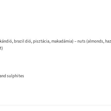
ándió, brazil dió, pisztácia, makadámia) – nuts (almonds, haz
t)
 and sulphites