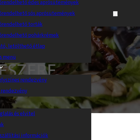
őrendelhető édes aprósütemények
őrendelhető sós aprósütemények
őrendelhető torták
őrendelhető pohárkrémek
tó, letölthető étlap
es menü
RÉSZÉRE
elyszínes rendezvény
 rendezvény
glalás és elvitel
nk
szállítási információk