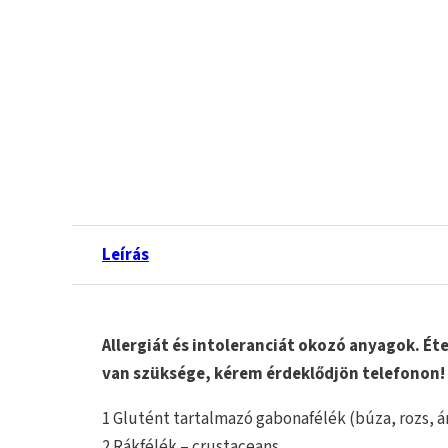
Leírás
Allergiát és intoleranciát okozó anyagok. 
van szüksége, kérem érdeklődjön telefonon!
1 Glutént tartalmazó gabonafélék (búza, rozs, á
2 Rákfélék – crustaceans