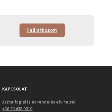
Feliratkozom
KAPCSOLAT
Asztalfoglalás és rendelés elvitelre:
+36 20 438 0010