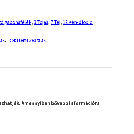
zó gabonafélék
,
3 Tojás
,
7 Tej
,
12 Kén-dioxid
lak
,
Többszemélyes tálak
lmazhatják. Amennyiben bővebb információra