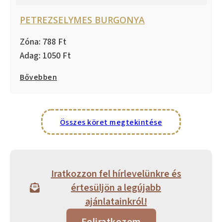
PETREZSELYMES BURGONYA
788
1050
Bővebben
Összes köret megtekintése
Iratkozzon fel hírlevelünkre és
értesüljön a legújabb
ajánlatainkról!
Feliratkozom