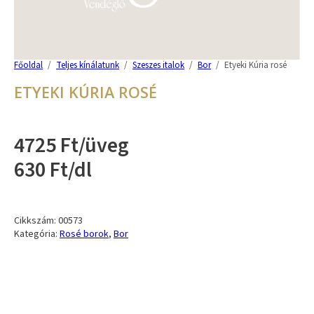
Főoldal
/
Teljes kínálatunk
/
Szeszes italok
/
Bor
/
Etyeki Kúria rosé
ETYEKI KÚRIA ROSÉ
4725 Ft/üveg
630 Ft/dl
Cikkszám:
00573
Kategória:
Rosé borok
,
Bor