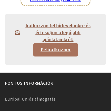
Iratkozzon fel hírlevelünkre és
értesüljön a legújabb
ajánlatainkról!
Feliratkozom
FONTOS INFORMÁCIÓK
Európai Uniós támogatás