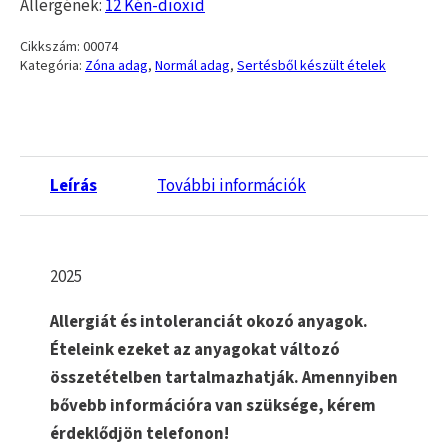
Allergének:
12 Kén-dioxid
Cikkszám:
00074
Kategória:
Zóna adag
,
Normál adag
,
Sertésből készült ételek
Leírás
További információk
2025
Allergiát és intoleranciát okozó anyagok.
Ételeink ezeket az anyagokat változó
összetételben tartalmazhatják. Amennyiben
bővebb információra van szüksége, kérem
érdeklődjön telefonon!