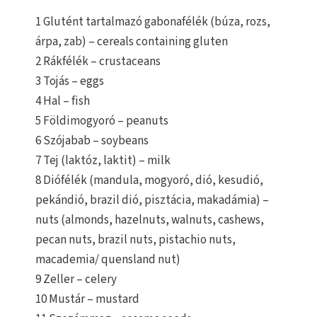
1 Glutént tartalmazó gabonafélék (búza, rozs,
árpa, zab) – cereals containing gluten
2 Rákfélék – crustaceans
3 Tojás – eggs
4 Hal – fish
5 Földimogyoró – peanuts
6 Szójabab – soybeans
7 Tej (laktóz, laktit) – milk
8 Diófélék (mandula, mogyoró, dió, kesudió,
pekándió, brazil dió, pisztácia, makadámia) –
nuts (almonds, hazelnuts, walnuts, cashews,
pecan nuts, brazil nuts, pistachio nuts,
macademia/ quensland nut)
9 Zeller – celery
10 Mustár – mustard