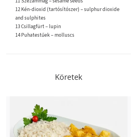
11 Szezámmag – sesame seeds
12 Kén-dioxid (tartósítószer) – sulphur dioxide
and sulphites
13 Csillagfürt – lupin
14 Puhatestűek – molluscs
Köretek