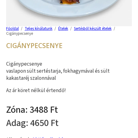
Főoldal
/
Teljes kínálatunk
/
Ételek
/
Sertésből készült ételek
/
Cigánypecsenye
CIGÁNYPECSENYE
Cigánypecsenye
vaslapon sült sertéstarja, fokhagymával és sült
kakastaréj szalonnával
Az ár köret nélkül értendő!
3488
4650