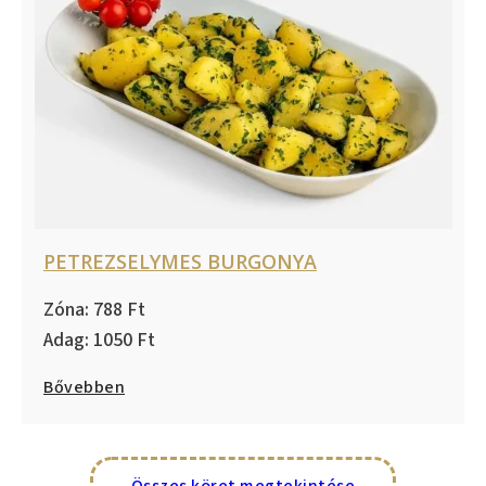
PETREZSELYMES BURGONYA
788
1050
Bővebben
Összes köret megtekintése