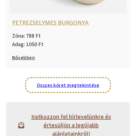
PETREZSELYMES BURGONYA
788
1050
Bővebben
Összes köret megtekintése
Iratkozzon fel hírlevelünkre és
értesüljön a legújabb
ajánlatainkról!