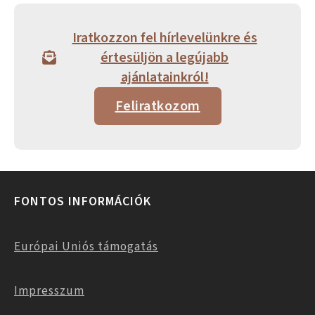
Iratkozzon fel hírlevelünkre és
értesüljön a legújabb
ajánlatainkról!
Feliratkozom
FONTOS INFORMÁCIÓK
Európai Uniós támogatás
Impresszum