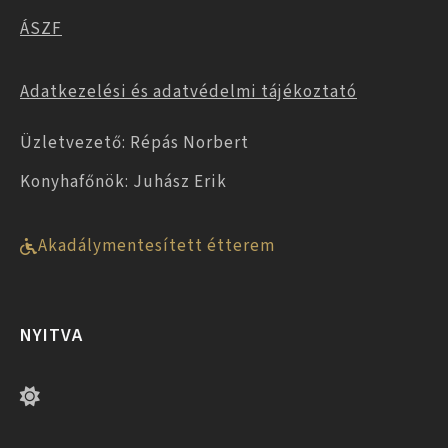
ÁSZF
Adatkezelési és adatvédelmi tájékoztató
Üzletvezető: Répás Norbert
Konyhafőnök: Juhász Erik
Akadálymentesített étterem
NYITVA