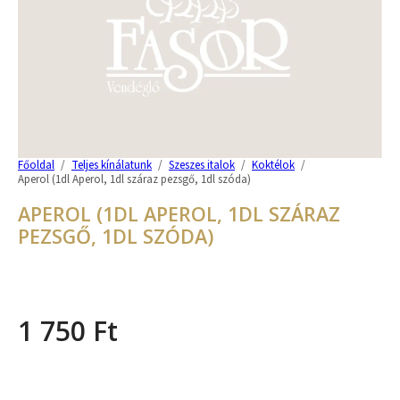
Főoldal
/
Teljes kínálatunk
/
Szeszes italok
/
Koktélok
/
Aperol (1dl Aperol, 1dl száraz pezsgő, 1dl szóda)
APEROL (1DL APEROL, 1DL SZÁRAZ
PEZSGŐ, 1DL SZÓDA)
1 750
Ft