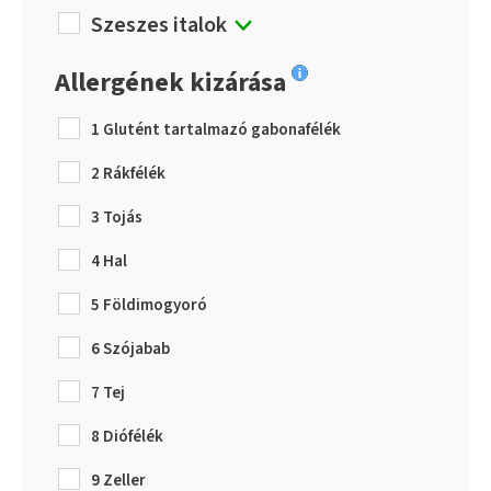
Szeszes italok
Allergének kizárása
1 Glutént tartalmazó gabonafélék
2 Rákfélék
3 Tojás
4 Hal
5 Földimogyoró
6 Szójabab
7 Tej
8 Diófélék
9 Zeller