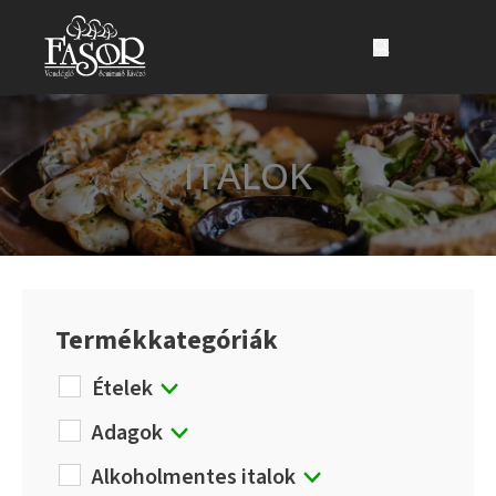
Ugrás a fő tartalomhoz
Ugrás a lábléchez
ITALOK
Termékkategóriák
Ételek
Adagok
Alkoholmentes italok